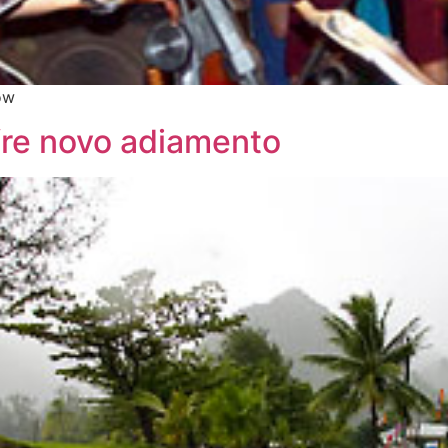
ow
ofre novo adiamento