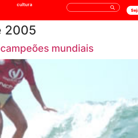
cultura
Sej
e 2005
ne campeões mundiais