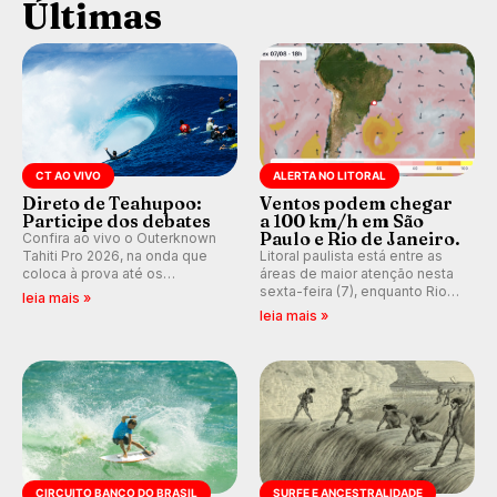
Últimas
CT AO VIVO
ALERTA NO LITORAL
Direto de Teahupoo:
Ventos podem chegar
Participe dos debates
a 100 km/h em São
Paulo e Rio de Janeiro.
Confira ao vivo o Outerknown
Tahiti Pro 2026, na onda que
Litoral paulista está entre as
coloca à prova até os
áreas de maior atenção nesta
melhores surfistas do mundo.
sexta-feira (7), enquanto Rio
leia mais »
E participe dos debates em
de Janeiro também recebe
leia mais »
tempo real durante as etapas
alerta para ventos fortes.
do Mundial da WSL.
Rajadas já chegaram a 97,2
km/h em Itanhaém.
CIRCUITO BANCO DO BRASIL
SURFE E ANCESTRALIDADE