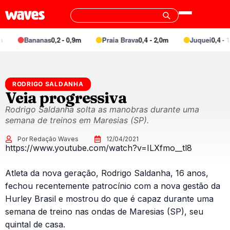
Bananas
0,2 - 0,9m
Praia Brava
0,4 - 2,0m
Juquei
0,4 - 1
RODRIGO SALDANHA
Veia progressiva
Rodrigo Saldanha solta as manobras durante uma
semana de treinos em Maresias (SP).
Por Redação Waves
12/04/2021
https://www.youtube.com/watch?v=ILXfmo__tl8
Atleta da nova geração, Rodrigo Saldanha, 16 anos,
fechou recentemente patrocínio com a nova gestão da
Hurley Brasil e mostrou do que é capaz durante uma
semana de treino nas ondas de Maresias (SP), seu
quintal de casa.