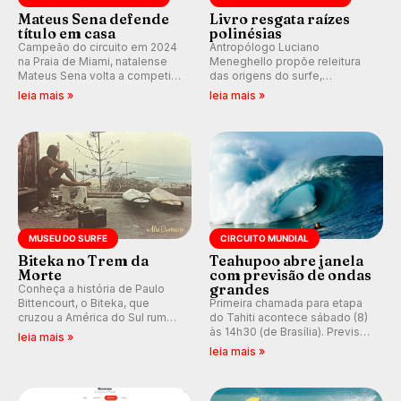
Mateus Sena defende
Livro resgata raízes
título em casa
polinésias
Campeão do circuito em 2024
Antropólogo Luciano
na Praia de Miami, natalense
Meneghello propõe releitura
Mateus Sena volta a competir
das origens do surfe,
em casa em busca de manter a
resgatando a cultura polinésia
leia mais »
leia mais »
hegemonia potiguar em etapa
e questionando a visão
do Circuito Banco do Brasil.
ocidental que transformou a
prática em esporte e indústria.
MUSEU DO SURFE
CIRCUITO MUNDIAL
Biteka no Trem da
Teahupoo abre janela
Morte
com previsão de ondas
grandes
Conheça a história de Paulo
Bittencourt, o Biteka, que
Primeira chamada para etapa
cruzou a América do Sul rumo
do Tahiti acontece sábado (8)
ao Pacífico em uma jornada
às 14h30 (de Brasília). Previsão
leia mais »
que se tornou um marco de
indica swell consistente.
leia mais »
aventura, resiliência e paixão
Medina embarca para evento e
pelo surfe.
WSL divulga baterias, com
Kelly Slater convidado.