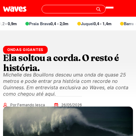
,9m
Praia Brava
0,4 - 2,0m
Juquei
0,4 - 1,4m
Barra do Una
ONDAS GIGANTES
Ela soltou a corda. O resto é
história.
Michelle des Bouillons desceu uma onda de quase 25
metros e pode entrar pra história com recorde no
Guinness. Em entrevista exclusiva ao Waves, ela conta
como chegou até aqui.
Por Fernando Iesca
26/05/2026