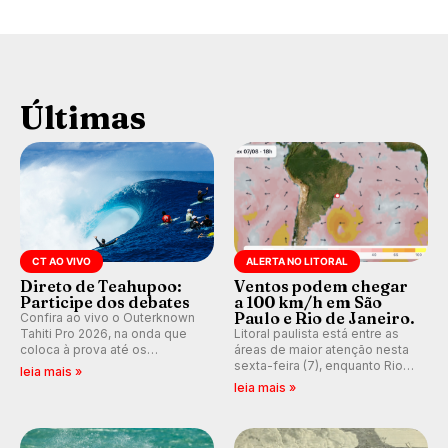
Últimas
CT AO VIVO
ALERTA NO LITORAL
Direto de Teahupoo:
Ventos podem chegar
Participe dos debates
a 100 km/h em São
Paulo e Rio de Janeiro.
Confira ao vivo o Outerknown
Tahiti Pro 2026, na onda que
Litoral paulista está entre as
coloca à prova até os
áreas de maior atenção nesta
melhores surfistas do mundo.
sexta-feira (7), enquanto Rio
leia mais »
E participe dos debates em
de Janeiro também recebe
leia mais »
tempo real durante as etapas
alerta para ventos fortes.
do Mundial da WSL.
Rajadas já chegaram a 97,2
km/h em Itanhaém.