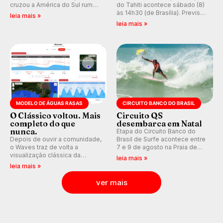
cruzou a América do Sul rumo
do Tahiti acontece sábado (8)
ao Pacífico em uma jornada
às 14h30 (de Brasília). Previsão
leia mais »
que se tornou um marco de
indica swell consistente.
leia mais »
aventura, resiliência e paixão
Medina embarca para evento e
pelo surfe.
WSL divulga baterias, com
Kelly Slater convidado.
MODELO DE ÁGUAS RASAS
CIRCUITO BANCO DO BRASIL
O Clássico voltou. Mais
Circuito QS
completo do que
desembarca em Natal
nunca.
Etapa do Circuito Banco do
Depois de ouvir a comunidade,
Brasil de Surfe acontece entre
o Waves traz de volta a
7 e 9 de agosto na Praia de
visualização clássica da
Miami (RN), em disputas
leia mais »
previsão de águas rasas,
válidas pelo Qualifying Series
leia mais »
agora integrada à nova
(QS) 4.000 e pela corrida por
plataforma e com previsão das
vagas no Challenger Series.
ver mais
ondas para até 16 dias.