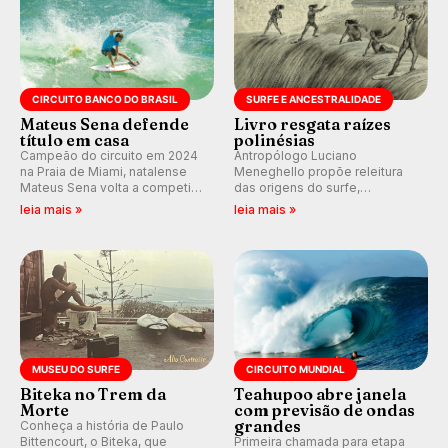
CIRCUITO BANCO DO BRASIL
SURFE E ANCESTRALIDADE
Mateus Sena defende
Livro resgata raízes
título em casa
polinésias
Campeão do circuito em 2024
Antropólogo Luciano
na Praia de Miami, natalense
Meneghello propõe releitura
Mateus Sena volta a competir
das origens do surfe,
em casa em busca de manter a
resgatando a cultura polinésia
leia mais »
leia mais »
hegemonia potiguar em etapa
e questionando a visão
do Circuito Banco do Brasil.
ocidental que transformou a
prática em esporte e indústria.
MUSEU DO SURFE
CIRCUITO MUNDIAL
Biteka no Trem da
Teahupoo abre janela
Morte
com previsão de ondas
grandes
Conheça a história de Paulo
Bittencourt, o Biteka, que
Primeira chamada para etapa