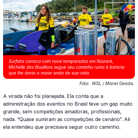
Surfista carioca com nove temporadas em Nazaré,
Michelle des Bouillons segue seu caminho rumo à bateria
que lhe daria a maior onda de sua vida.
Foto:
WSL / Manel Geada.
A virada não foi planejada. Ela conta que a
administração dos eventos no Brasil teve um gap muito
grande, sem competições amadoras, profissionais,
nada. “Quase sumiram as competições de cenário”. Ali
ela entendeu que precisava seguir outro caminho.