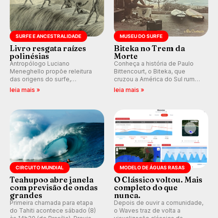
SURFE E ANCESTRALIDADE
MUSEU DO SURFE
Livro resgata raízes
Biteka no Trem da
polinésias
Morte
Antropólogo Luciano
Conheça a história de Paulo
Meneghello propõe releitura
Bittencourt, o Biteka, que
das origens do surfe,
cruzou a América do Sul rumo
resgatando a cultura polinésia
ao Pacífico em uma jornada
leia mais »
leia mais »
e questionando a visão
que se tornou um marco de
ocidental que transformou a
aventura, resiliência e paixão
prática em esporte e indústria.
pelo surfe.
CIRCUITO MUNDIAL
MODELO DE ÁGUAS RASAS
Teahupoo abre janela
O Clássico voltou. Mais
com previsão de ondas
completo do que
grandes
nunca.
Primeira chamada para etapa
Depois de ouvir a comunidade,
do Tahiti acontece sábado (8)
o Waves traz de volta a