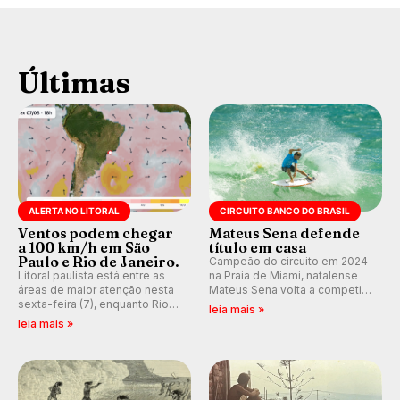
Últimas
ALERTA NO LITORAL
CIRCUITO BANCO DO BRASIL
Ventos podem chegar
Mateus Sena defende
a 100 km/h em São
título em casa
Paulo e Rio de Janeiro.
Campeão do circuito em 2024
Litoral paulista está entre as
na Praia de Miami, natalense
áreas de maior atenção nesta
Mateus Sena volta a competir
sexta-feira (7), enquanto Rio
em casa em busca de manter a
leia mais »
de Janeiro também recebe
hegemonia potiguar em etapa
leia mais »
alerta para ventos fortes.
do Circuito Banco do Brasil.
Rajadas já chegaram a 97,2
km/h em Itanhaém.