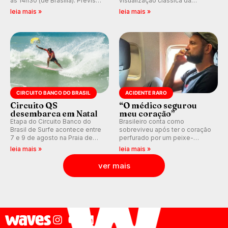
às 14h30 (de Brasília). Previsão
visualização clássica da
indica swell consistente.
previsão de águas rasas,
leia mais »
leia mais »
Medina embarca para evento e
agora integrada à nova
WSL divulga baterias, com
plataforma e com previsão das
Kelly Slater convidado.
ondas para até 16 dias.
CIRCUITO BANCO DO BRASIL
ACIDENTE RARO
Circuito QS
“O médico segurou
desembarca em Natal
meu coração”
Etapa do Circuito Banco do
Brasileiro conta como
Brasil de Surfe acontece entre
sobreviveu após ter o coração
7 e 9 de agosto na Praia de
perfurado por um peixe-
Miami (RN), em disputas
agulha enquanto surfava na
leia mais »
leia mais »
válidas pelo Qualifying Series
Costa Rica.
(QS) 4.000 e pela corrida por
ver mais
vagas no Challenger Series.