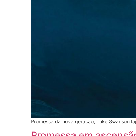
Promessa da nova geração, Luke Swanson lap
Promessa em ascensã