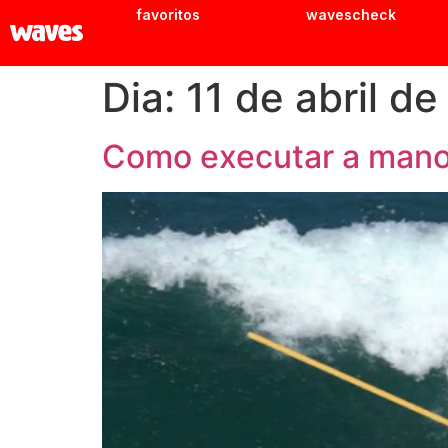
favoritos
wavescheck
Dia:
11 de abril d
Como executar a man