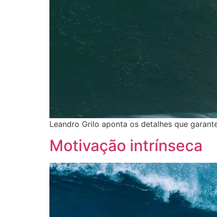
Leandro Grilo aponta os detalhes que garan
Motivação intrínseca