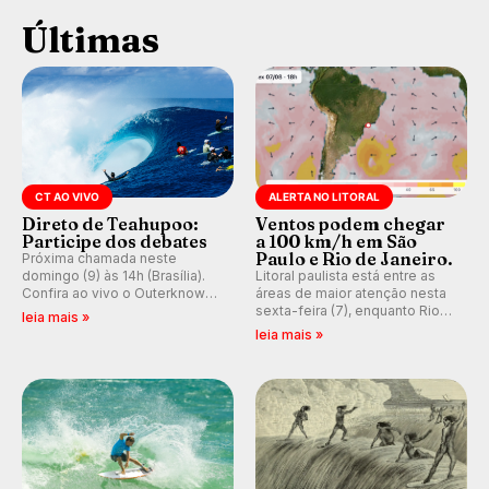
Últimas
CT AO VIVO
ALERTA NO LITORAL
Direto de Teahupoo:
Ventos podem chegar
Participe dos debates
a 100 km/h em São
Paulo e Rio de Janeiro.
Próxima chamada neste
domingo (9) às 14h (Brasília).
Litoral paulista está entre as
Confira ao vivo o Outerknown
áreas de maior atenção nesta
Tahiti Pro 2026 e participe dos
sexta-feira (7), enquanto Rio
leia mais »
comentários e debates em
de Janeiro também recebe
leia mais »
tempo real no nosso fórum,
alerta para ventos fortes.
durante as etapas da WSL.
Rajadas já chegaram a 97,2
km/h em Itanhaém.