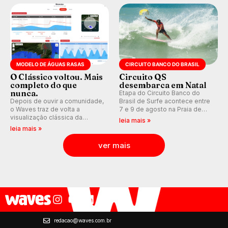
Kelly Slater convidado.
MODELO DE ÁGUAS RASAS
CIRCUITO BANCO DO BRASIL
O Clássico voltou. Mais
Circuito QS
completo do que
desembarca em Natal
nunca.
Etapa do Circuito Banco do
Depois de ouvir a comunidade,
Brasil de Surfe acontece entre
o Waves traz de volta a
7 e 9 de agosto na Praia de
visualização clássica da
Miami (RN), em disputas
leia mais »
previsão de águas rasas,
válidas pelo Qualifying Series
leia mais »
agora integrada à nova
(QS) 4.000 e pela corrida por
plataforma e com previsão das
vagas no Challenger Series.
ver mais
ondas para até 16 dias.
redacao@waves.com.br