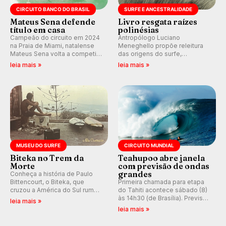
CIRCUITO BANCO DO BRASIL
SURFE E ANCESTRALIDADE
Mateus Sena defende
Livro resgata raízes
título em casa
polinésias
Campeão do circuito em 2024
Antropólogo Luciano
na Praia de Miami, natalense
Meneghello propõe releitura
Mateus Sena volta a competir
das origens do surfe,
em casa em busca de manter a
resgatando a cultura polinésia
leia mais »
leia mais »
hegemonia potiguar em etapa
e questionando a visão
do Circuito Banco do Brasil.
ocidental que transformou a
prática em esporte e indústria.
MUSEU DO SURFE
CIRCUITO MUNDIAL
Biteka no Trem da
Teahupoo abre janela
Morte
com previsão de ondas
grandes
Conheça a história de Paulo
Bittencourt, o Biteka, que
Primeira chamada para etapa
cruzou a América do Sul rumo
do Tahiti acontece sábado (8)
ao Pacífico em uma jornada
às 14h30 (de Brasília). Previsão
leia mais »
que se tornou um marco de
indica swell consistente.
leia mais »
aventura, resiliência e paixão
Medina embarca para evento e
pelo surfe.
WSL divulga baterias, com