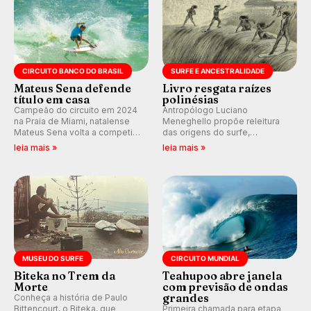
CIRCUITO BANCO DO BRASIL
SURFE E ANCESTRALIDADE
Mateus Sena defende
Livro resgata raízes
título em casa
polinésias
Campeão do circuito em 2024
Antropólogo Luciano
na Praia de Miami, natalense
Meneghello propõe releitura
Mateus Sena volta a competir
das origens do surfe,
em casa em busca de manter a
resgatando a cultura polinésia
leia mais »
leia mais »
hegemonia potiguar em etapa
e questionando a visão
do Circuito Banco do Brasil.
ocidental que transformou a
prática em esporte e indústria.
MUSEU DO SURFE
CIRCUITO MUNDIAL
Biteka no Trem da
Teahupoo abre janela
Morte
com previsão de ondas
grandes
Conheça a história de Paulo
Bittencourt, o Biteka, que
Primeira chamada para etapa