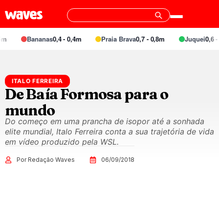
m
Bananas
0,4 - 0,4m
Praia Brava
0,7 - 0,8m
Juquei
0,6 - 
ITALO FERREIRA
De Baía Formosa para o
mundo
Do começo em uma prancha de isopor até a sonhada
elite mundial, Italo Ferreira conta a sua trajetória de vida
em vídeo produzido pela WSL.
Por Redação Waves
06/09/2018