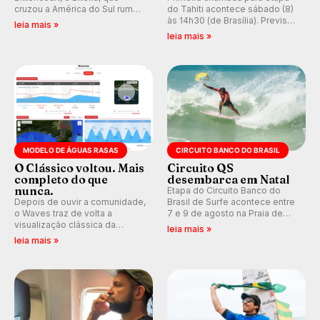
cruzou a América do Sul rumo
do Tahiti acontece sábado (8)
ao Pacífico em uma jornada
às 14h30 (de Brasília). Previsão
leia mais »
que se tornou um marco de
indica swell consistente.
leia mais »
aventura, resiliência e paixão
Medina embarca para evento e
pelo surfe.
WSL divulga baterias, com
Kelly Slater convidado.
MODELO DE ÁGUAS RASAS
CIRCUITO BANCO DO BRASIL
O Clássico voltou. Mais
Circuito QS
completo do que
desembarca em Natal
nunca.
Etapa do Circuito Banco do
Depois de ouvir a comunidade,
Brasil de Surfe acontece entre
o Waves traz de volta a
7 e 9 de agosto na Praia de
visualização clássica da
Miami (RN), em disputas
leia mais »
previsão de águas rasas,
válidas pelo Qualifying Series
leia mais »
agora integrada à nova
(QS) 4.000 e pela corrida por
plataforma e com previsão das
vagas no Challenger Series.
ondas para até 16 dias.