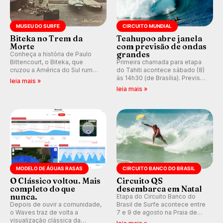
MUSEU DO SURFE
CIRCUITO MUNDIAL
Biteka no Trem da
Teahupoo abre janela
Morte
com previsão de ondas
grandes
Conheça a história de Paulo
Bittencourt, o Biteka, que
Primeira chamada para etapa
cruzou a América do Sul rumo
do Tahiti acontece sábado (8)
ao Pacífico em uma jornada
às 14h30 (de Brasília). Previsão
leia mais »
que se tornou um marco de
indica swell consistente.
leia mais »
aventura, resiliência e paixão
Medina embarca para evento e
pelo surfe.
WSL divulga baterias, com
Kelly Slater convidado.
MODELO DE ÁGUAS RASAS
CIRCUITO BANCO DO BRASIL
O Clássico voltou. Mais
Circuito QS
completo do que
desembarca em Natal
nunca.
Etapa do Circuito Banco do
Depois de ouvir a comunidade,
Brasil de Surfe acontece entre
o Waves traz de volta a
7 e 9 de agosto na Praia de
visualização clássica da
Miami (RN), em disputas