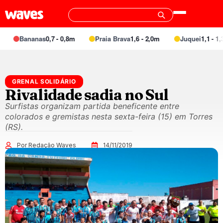
Bananas
0,7 - 0,8m
Praia Brava
1,6 - 2,0m
Juquei
1,1 - 1,3m
GRENAL SOLIDÁRIO
Rivalidade sadia no Sul
Surfistas organizam partida beneficente entre
colorados e gremistas nesta sexta-feira (15) em Torres
(RS).
Por Redação Waves
14/11/2019