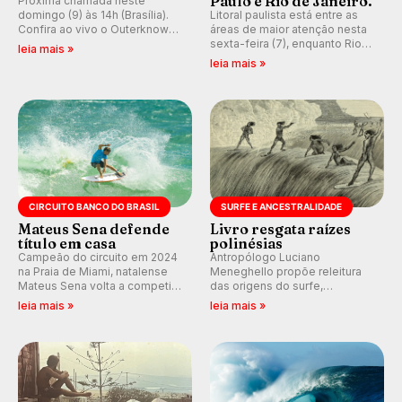
Paulo e Rio de Janeiro.
Próxima chamada neste
domingo (9) às 14h (Brasília).
Litoral paulista está entre as
Confira ao vivo o Outerknown
áreas de maior atenção nesta
Tahiti Pro 2026 e participe dos
sexta-feira (7), enquanto Rio
leia mais »
comentários e debates em
de Janeiro também recebe
leia mais »
tempo real no nosso fórum,
alerta para ventos fortes.
durante as etapas da WSL.
Rajadas já chegaram a 97,2
km/h em Itanhaém.
CIRCUITO BANCO DO BRASIL
SURFE E ANCESTRALIDADE
Mateus Sena defende
Livro resgata raízes
título em casa
polinésias
Campeão do circuito em 2024
Antropólogo Luciano
na Praia de Miami, natalense
Meneghello propõe releitura
Mateus Sena volta a competir
das origens do surfe,
em casa em busca de manter a
resgatando a cultura polinésia
leia mais »
leia mais »
hegemonia potiguar em etapa
e questionando a visão
do Circuito Banco do Brasil.
ocidental que transformou a
prática em esporte e indústria.