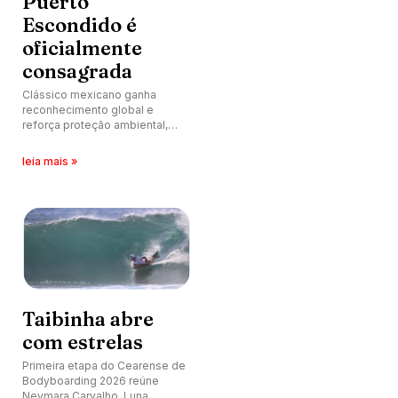
Puerto
Escondido é
oficialmente
consagrada
Clássico mexicano ganha
reconhecimento global e
reforça proteção ambiental,
cultural e econômica de um dos
picos mais icônicos do
leia mais »
planeta.
Taibinha abre
com estrelas
Primeira etapa do Cearense de
Bodyboarding 2026 reúne
Neymara Carvalho, Luna