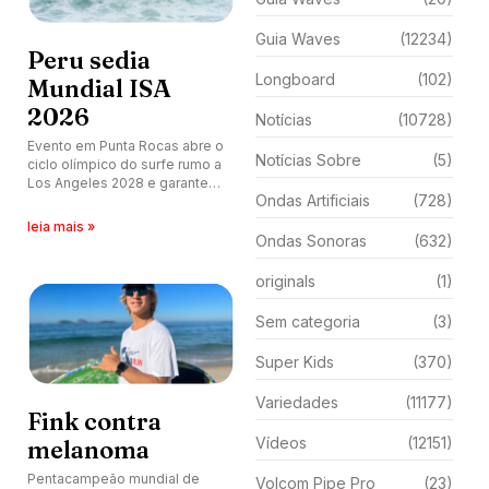
Guia Waves
(12234)
Peru sedia
Longboard
(102)
Mundial ISA
2026
Notícias
(10728)
Evento em Punta Rocas abre o
Notícias Sobre
(5)
ciclo olímpico do surfe rumo a
Los Angeles 2028 e garante
Ondas Artificiais
(728)
vaga para as melhores
seleções nacionais.
leia mais »
Ondas Sonoras
(632)
originals
(1)
Sem categoria
(3)
Super Kids
(370)
Variedades
(11177)
Fink contra
Vídeos
(12151)
melanoma
Pentacampeão mundial de
Volcom Pipe Pro
(23)