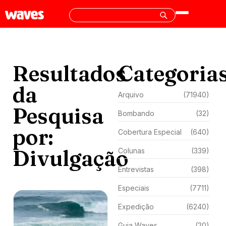
Resultados
Categoria
da
Arquivo
(71940)
Pesquisa
Bombando
(32)
por:
Cobertura Especial
(640)
Divulgação
Colunas
(339)
Entrevistas
(398)
Especiais
(7711)
Expedição
(6240)
Guia Waves
(20)