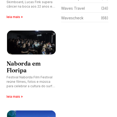
Skimboard, Lucas Fink supera
câncer na boca aos 22 anos e
Waves Travel
(34)
alerta surfistas sobre proteção
labial no esporte.
leia mais »
Wavescheck
(68)
Naborda em
Floripa
Festival Naborda Film Festival
reúne filmes, fotos e música
para celebrar a cultura do surfe
nos dias 22 e 23 de maio.
leia mais »