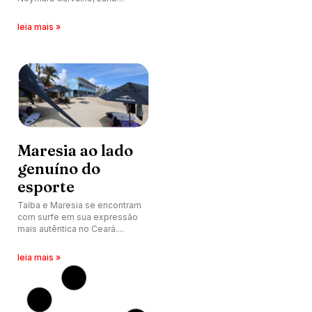
Hardman e elite nacional entre
dias 20 e 22 de março no litoral
leia mais »
cearense.
Maresia ao lado
genuíno do
esporte
Taíba e Maresia se encontram
com surfe em sua expressão
mais autêntica no Ceará.
leia mais »