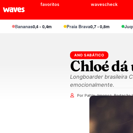
favoritos
wavescheck
Bananas
0,4 - 0,4m
Praia Brava
0,7 - 0,8m
Juquei
0,6 
ANO SABÁTICO
Chloé dá
Longboarder brasileira 
emocionalmente.
Por Pablo Jimenez, Redação