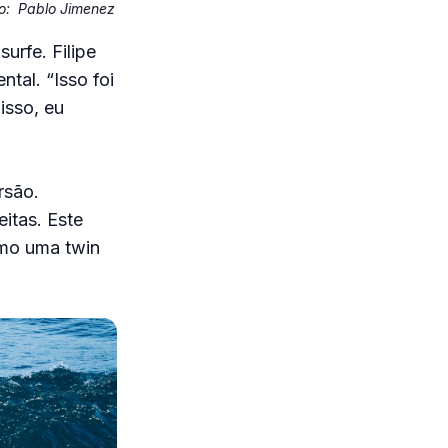
o:
Pablo Jimenez
urfe. Filipe
tal. “Isso foi
isso, eu
rsão.
itas. Este
omo uma twin