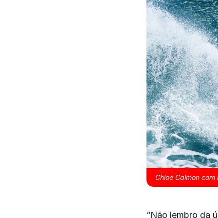
Chloé Calmon com m
“Não lembro da úl