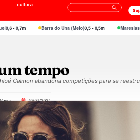
cultura
Sej
- 0,7m
Barra do Una (Meio)
0,5 - 0,5m
Maresias Canto
 um tempo
Chloé Calmon abandona competições para se reestru
 Waves
10/07/2024