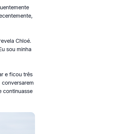
quentemente
Recentemente,
revela Chloé.
Eu sou minha
 e ficou três
i conversarem
e continuasse