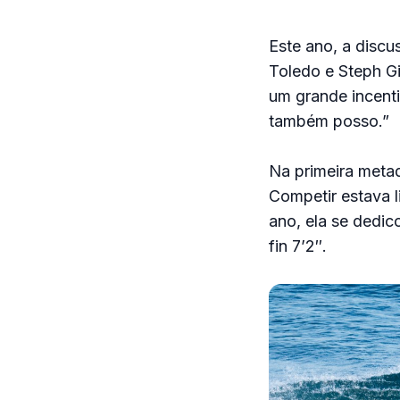
Este ano, a discu
Toledo e Steph Gi
um grande incenti
também posso.”
Na primeira metad
Competir estava l
ano, ela se dedic
fin 7’2″.