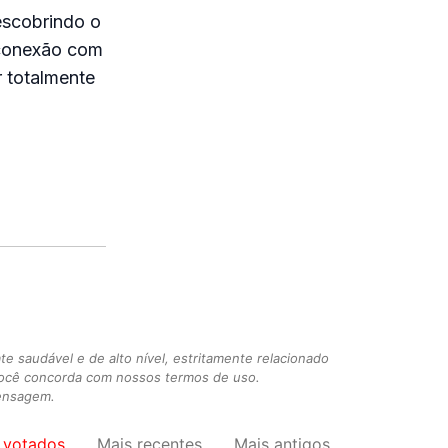
descobrindo o
a conexão com
 totalmente
 saudável e de alto nível, estritamente relacionado
você concorda com nossos termos de uso.
mensagem.
 votados
Mais recentes
Mais antigos