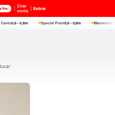
Criar
Entrar
a Pro
conta
0,6 - 0,8m
Special Point
0,6 - 0,8m
Maresias
0,6 - 0,8m
turar