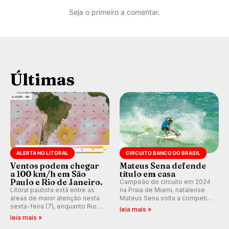
Seja o primeiro a comentar.
Últimas
ALERTA NO LITORAL
CIRCUITO BANCO DO BRASIL
Ventos podem chegar
Mateus Sena defende
a 100 km/h em São
título em casa
Paulo e Rio de Janeiro.
Campeão do circuito em 2024
Litoral paulista está entre as
na Praia de Miami, natalense
áreas de maior atenção nesta
Mateus Sena volta a competir
sexta-feira (7), enquanto Rio
em casa em busca de manter a
leia mais »
de Janeiro também recebe
hegemonia potiguar em etapa
leia mais »
alerta para ventos fortes.
do Circuito Banco do Brasil.