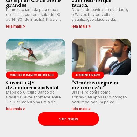
com previsão de ondas
completo do que
grandes
nunca.
Primeira chamada para etapa
Depois de ouvir a comunidade,
do Tahiti acontece sábado (8)
o Waves traz de volta a
às 14h30 (de Brasília). Previsão
visualização clássica da
indica swell consistente.
previsão de águas rasas,
leia mais »
leia mais »
Medina embarca para evento e
agora integrada à nova
WSL divulga baterias, com
plataforma e com previsão das
Kelly Slater convidado.
ondas para até 16 dias.
CIRCUITO BANCO DO BRASIL
ACIDENTE RARO
Circuito QS
“O médico segurou
desembarca em Natal
meu coração”
Etapa do Circuito Banco do
Brasileiro conta como
Brasil de Surfe acontece entre
sobreviveu após ter o coração
7 e 9 de agosto na Praia de
perfurado por um peixe-
Miami (RN), em disputas
agulha enquanto surfava na
leia mais »
leia mais »
válidas pelo Qualifying Series
Costa Rica.
(QS) 4.000 e pela corrida por
ver mais
vagas no Challenger Series.