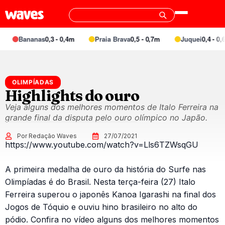
Bananas
0,3 - 0,4m
Praia Brava
0,5 - 0,7m
Juquei
0,4 - 0,6m
OLIMPÍADAS
Highlights do ouro
Veja alguns dos melhores momentos de Italo Ferreira na
grande final da disputa pelo ouro olímpico no Japão.
Por Redação Waves
27/07/2021
https://www.youtube.com/watch?v=Lls6TZWsqGU
A primeira medalha de ouro da história do Surfe nas
Olimpíadas é do Brasil. Nesta terça-feira (27) Italo
Ferreira superou o japonês Kanoa Igarashi na final dos
Jogos de Tóquio e ouviu hino brasileiro no alto do
pódio. Confira no vídeo alguns dos melhores momentos