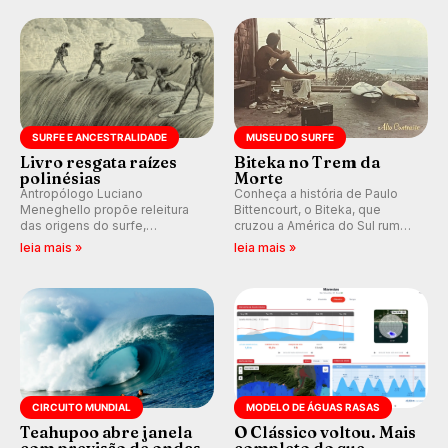
Rajadas já chegaram a 97,2
km/h em Itanhaém.
SURFE E ANCESTRALIDADE
MUSEU DO SURFE
Livro resgata raízes
Biteka no Trem da
polinésias
Morte
Antropólogo Luciano
Conheça a história de Paulo
Meneghello propõe releitura
Bittencourt, o Biteka, que
das origens do surfe,
cruzou a América do Sul rumo
resgatando a cultura polinésia
ao Pacífico em uma jornada
leia mais »
leia mais »
e questionando a visão
que se tornou um marco de
ocidental que transformou a
aventura, resiliência e paixão
prática em esporte e indústria.
pelo surfe.
CIRCUITO MUNDIAL
MODELO DE ÁGUAS RASAS
Teahupoo abre janela
O Clássico voltou. Mais