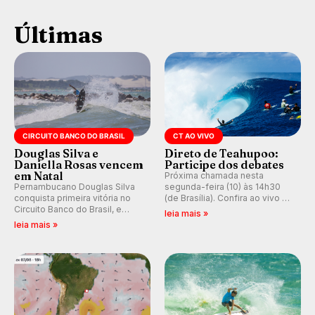
Últimas
CIRCUITO BANCO DO BRASIL
CT AO VIVO
Douglas Silva e
Direto de Teahupoo:
Daniella Rosas vencem
Participe dos debates
em Natal
Próxima chamada nesta
Pernambucano Douglas Silva
segunda-feira (10) às 14h30
conquista primeira vitória no
(de Brasília). Confira ao vivo o
Circuito Banco do Brasil, e
Outerknown Tahiti Pro 2026 e
leia mais »
peruana Daniella Rosas vence
participe dos comentários e
leia mais »
no feminino na etapa de Natal,
debates no nosso fórum,
disputada na Praia de Miami
durante as etapas da WSL.
(RN).