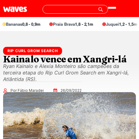
Bananas
0,8 - 0,9m
Praia Brava
1,8 - 2,1m
Juquei
1,2 - 1,5m
RIP CURL GROM SEARCH
Kainalo vence em Xangri-lá
Ryan Kainalo e Alexia Monteiro são campeões da
terceira etapa do Rip Curl Grom Search em Xangri-lá,
Atlântida (RS).
Por Fábio Maradei
26/09/2022