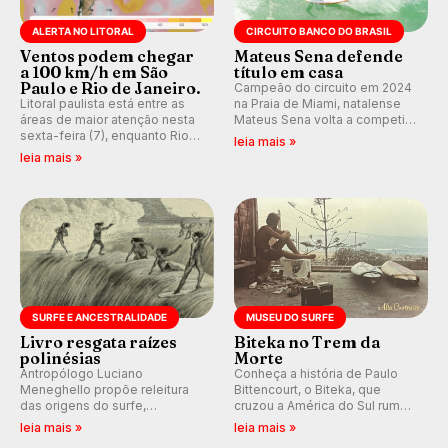
ALERTA NO LITORAL
CIRCUITO BANCO DO BRASIL
Ventos podem chegar
Mateus Sena defende
a 100 km/h em São
título em casa
Paulo e Rio de Janeiro.
Campeão do circuito em 2024
Litoral paulista está entre as
na Praia de Miami, natalense
áreas de maior atenção nesta
Mateus Sena volta a competir
sexta-feira (7), enquanto Rio
em casa em busca de manter a
leia mais »
de Janeiro também recebe
hegemonia potiguar em etapa
leia mais »
alerta para ventos fortes.
do Circuito Banco do Brasil.
Rajadas já chegaram a 97,2
km/h em Itanhaém.
SURFE E ANCESTRALIDADE
MUSEU DO SURFE
Livro resgata raízes
Biteka no Trem da
polinésias
Morte
Antropólogo Luciano
Conheça a história de Paulo
Meneghello propõe releitura
Bittencourt, o Biteka, que
das origens do surfe,
cruzou a América do Sul rumo
resgatando a cultura polinésia
ao Pacífico em uma jornada
leia mais »
leia mais »
e questionando a visão
que se tornou um marco de