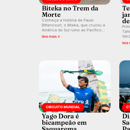
Biteka no Trem da
Te
Morte
ja
de
Conheça a história de Paulo
Bittencourt, o Biteka, que cruzou a
Pri
América do Sul rumo ao Pacífico
Tahi
em uma jornada que se tornou um
14h3
leia mais »
marco de aventura, resiliência e
swel
leia
paixão pelo surfe.
emb
divu
con
CIRCUITO MUNDIAL
C
Yago Dora é
Di
bicampeão em
Sa
Saquarema
Pa