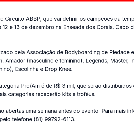
do Circuito ABBP, que vai definir os campeões da tem
s 12 e 13 de dezembro na Enseada dos Corais, Cabo d
izado pela Associação de Bodyboarding de Piedade e
, Amador (masculino e feminino), Legends, Master, In
nino), Escolinha e Drop Knee.
tegoria Pro/Am é de R$ 3 mil, que serão distribuídos 
ais categorias receberão kits e troféus.
rão abertas uma semana antes do evento. Para mais in
pelo telefone (81) 99792-6113.