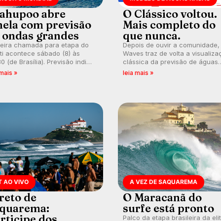
ahupoo abre
O Clássico voltou.
nela com previsão
Mais completo do
 ondas grandes
que nunca.
meira chamada para etapa do
Depois de ouvir a comunidade,
ti acontece sábado (8) às
Waves traz de volta a visualiza
0 (de Brasília). Previsão indica
clássica da previsão de águas
l consistente. Medina
rasas, agora integrada à nova
 mais »
leia mais »
arca para evento e WSL
plataforma e com previsão das
lga baterias, com Kelly Slater
ondas para até 16 dias.
vidado.
T AO VIVO
A VEZ DE SAQUAREMA
reto de
O Maracanã do
quarema:
surfe está pronto
rticipe dos
Palco da etapa brasileira da eli