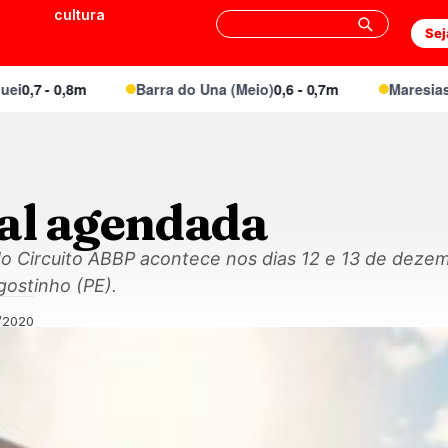
cultura
Sej
7 - 0,8m
Barra do Una (Meio)
0,6 - 0,7m
Maresias Can
nal agendada
 do Circuito ABBP acontece nos dias 12 e 13 de dez
gostinho (PE).
/2020