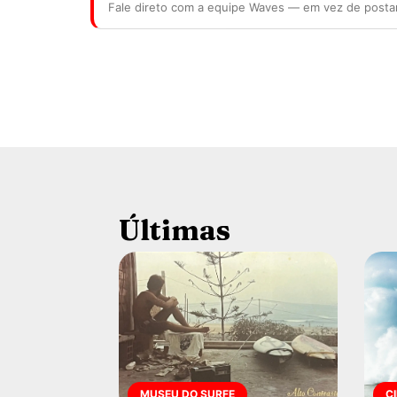
Fale direto com a equipe Waves — em vez de posta
Últimas
MUSEU DO SURFE
C