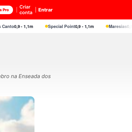
Criar
Entrar
a Pro
conta
to
0,9 - 1,1m
Special Point
0,9 - 1,1m
Maresias
0,9 - 1,
embro na Enseada dos