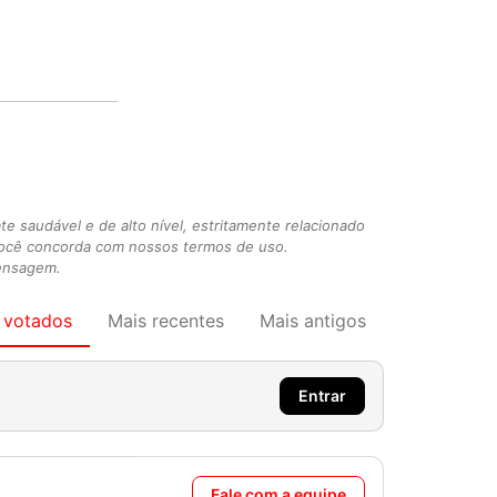
 saudável e de alto nível, estritamente relacionado
você concorda com nossos termos de uso.
mensagem.
 votados
Mais recentes
Mais antigos
Entrar
Fale com a equipe