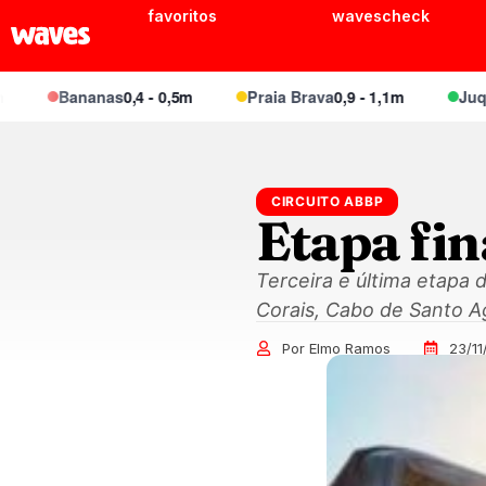
favoritos
wavescheck
Bananas
0,4 - 0,5m
Praia Brava
0,9 - 1,1m
Juquei
0,
CIRCUITO ABBP
Etapa fi
Terceira e última etapa
Corais, Cabo de Santo A
Por Elmo Ramos
23/11