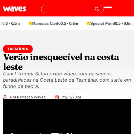
0,3 - 0,5m
Maresias Canto
0,5 - 0,6m
Special Point
0,5 - 0,6m
TASMÂNIA
Verão inesquecível na costa
leste
Canal Troopy Safari exibe vídeo com paisagens
paradisíacas na Costa Leste da Tasmânia, com surfe em
fundo de pedra.
Por Redação Waves
22/01/2024