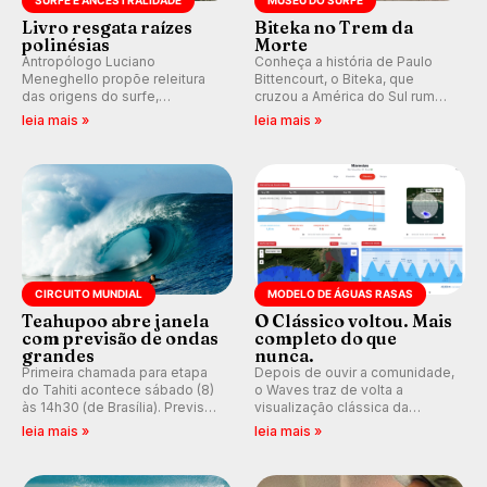
SURFE E ANCESTRALIDADE
MUSEU DO SURFE
Livro resgata raízes
Biteka no Trem da
polinésias
Morte
Antropólogo Luciano
Conheça a história de Paulo
Meneghello propõe releitura
Bittencourt, o Biteka, que
das origens do surfe,
cruzou a América do Sul rumo
resgatando a cultura polinésia
ao Pacífico em uma jornada
leia mais »
leia mais »
e questionando a visão
que se tornou um marco de
ocidental que transformou a
aventura, resiliência e paixão
prática em esporte e indústria.
pelo surfe.
CIRCUITO MUNDIAL
MODELO DE ÁGUAS RASAS
Teahupoo abre janela
O Clássico voltou. Mais
com previsão de ondas
completo do que
grandes
nunca.
Primeira chamada para etapa
Depois de ouvir a comunidade,
do Tahiti acontece sábado (8)
o Waves traz de volta a
às 14h30 (de Brasília). Previsão
visualização clássica da
indica swell consistente.
previsão de águas rasas,
leia mais »
leia mais »
Medina embarca para evento e
agora integrada à nova
WSL divulga baterias, com
plataforma e com previsão das
Kelly Slater convidado.
ondas para até 16 dias.