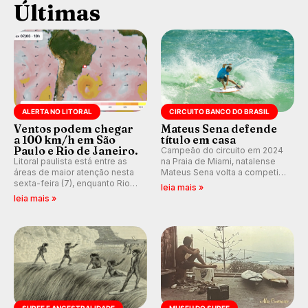
Últimas
ALERTA NO LITORAL
CIRCUITO BANCO DO BRASIL
Ventos podem chegar
Mateus Sena defende
a 100 km/h em São
título em casa
Paulo e Rio de Janeiro.
Campeão do circuito em 2024
Litoral paulista está entre as
na Praia de Miami, natalense
áreas de maior atenção nesta
Mateus Sena volta a competir
sexta-feira (7), enquanto Rio
em casa em busca de manter a
leia mais »
de Janeiro também recebe
hegemonia potiguar em etapa
leia mais »
alerta para ventos fortes.
do Circuito Banco do Brasil.
Rajadas já chegaram a 97,2
km/h em Itanhaém.