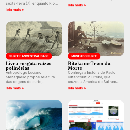
sexta-feira (7), enquanto Rio
em casa em busca de manter a
leia mais »
de Janeiro também recebe
hegemonia potiguar em etapa
leia mais »
alerta para ventos fortes.
do Circuito Banco do Brasil.
Rajadas já chegaram a 97,2
km/h em Itanhaém.
SURFE E ANCESTRALIDADE
MUSEU DO SURFE
Livro resgata raízes
Biteka no Trem da
polinésias
Morte
Antropólogo Luciano
Conheça a história de Paulo
Meneghello propõe releitura
Bittencourt, o Biteka, que
das origens do surfe,
cruzou a América do Sul rumo
resgatando a cultura polinésia
ao Pacífico em uma jornada
leia mais »
leia mais »
e questionando a visão
que se tornou um marco de
ocidental que transformou a
aventura, resiliência e paixão
prática em esporte e indústria.
pelo surfe.