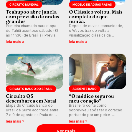
CIRCUITO MUNDIAL
MODELO DE ÁGUAS RASAS
Teahupoo abre janela
O Clássico voltou. Mais
com previsão de ondas
completo do que
grandes
nunca.
Primeira chamada para etapa
Depois de ouvir a comunidade,
do Tahiti acontece sábado (8)
o Waves traz de volta a
às 14h30 (de Brasília). Previsão
visualização clássica da
indica swell consistente.
previsão de águas rasas,
leia mais »
leia mais »
Medina embarca para evento e
agora integrada à nova
WSL divulga baterias, com
plataforma e com previsão das
Kelly Slater convidado.
ondas para até 16 dias.
CIRCUITO BANCO DO BRASIL
ACIDENTE RARO
Circuito QS
“O médico segurou
desembarca em Natal
meu coração”
Etapa do Circuito Banco do
Brasileiro conta como
Brasil de Surfe acontece entre
sobreviveu após ter o coração
7 e 9 de agosto na Praia de
perfurado por um peixe-
Miami (RN), em disputas
agulha enquanto surfava na
leia mais »
leia mais »
válidas pelo Qualifying Series
Costa Rica.
(QS) 4.000 e pela corrida por
ver mais