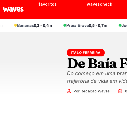
favoritos
wavescheck
Bananas
0,3 - 0,4m
Praia Brava
0,5 - 0,7m
Juque
ITALO FERREIRA
De Baía 
Do começo em uma prancha
trajetória de vida em ví
Por Redação Waves