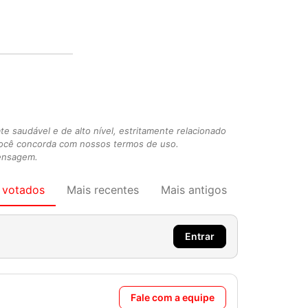
 saudável e de alto nível, estritamente relacionado
você concorda com nossos termos de uso.
mensagem.
 votados
Mais recentes
Mais antigos
Entrar
Fale com a equipe