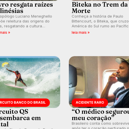
vro resgata raízes
Biteka no Trem da
linésias
Morte
ropólogo Luciano Meneghello
Conheça a história de Paulo
õe releitura das origens do
Bittencourt, o Biteka, que cruz
e, resgatando a cultura
América do Sul rumo ao Pacífi
nésia e questionando a visão
em uma jornada que se tornou
 mais »
leia mais »
ental que transformou a
marco de aventura, resiliência 
ica em esporte e indústria.
paixão pelo surfe.
IRCUITO BANCO DO BRASIL
ACIDENTE RARO
rcuito QS
“O médico seguro
sembarca em
meu coração”
tal
Brasileiro conta como sobreviv
após ter o coração perfurado 