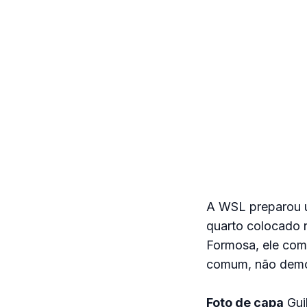
A WSL preparou um
quarto colocado 
Formosa, ele come
comum, não demor
Foto de capa
Gui