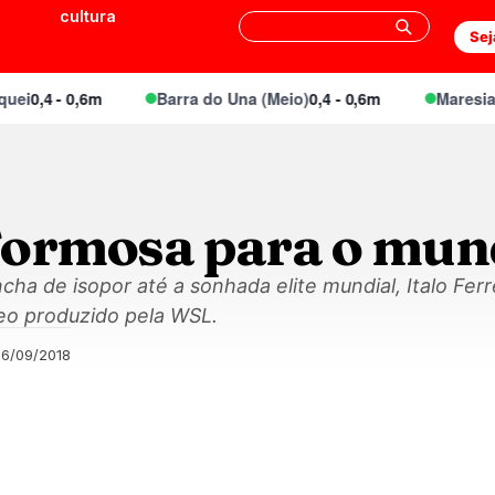
cultura
Sej
i
0,4 - 0,6m
Barra do Una (Meio)
0,4 - 0,6m
Maresias C
Formosa para o mun
 de isopor até a sonhada elite mundial, Italo Ferre
deo produzido pela WSL.
06/09/2018