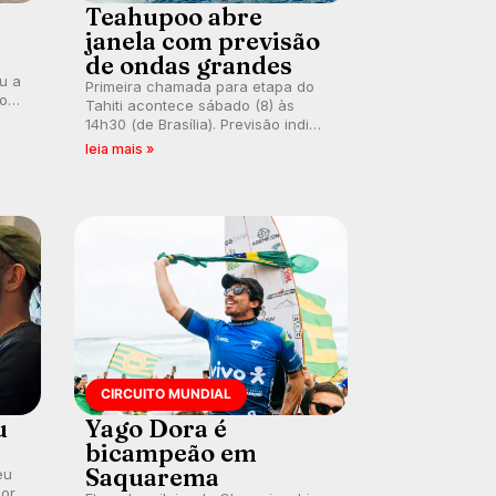
Teahupoo abre
janela com previsão
de ondas grandes
ou a
Primeira chamada para etapa do
co
Tahiti acontece sábado (8) às
 um
14h30 (de Brasília). Previsão indica
e
swell consistente. Medina
leia mais »
embarca para evento e WSL
divulga baterias, com Kelly Slater
convidado.
CIRCUITO MUNDIAL
u
Yago Dora é
bicampeão em
Saquarema
eu
por