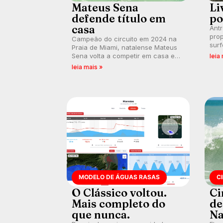
Mateus Sena
Li
defende título em
po
casa
Ant
prop
Campeão do circuito em 2024 na
surf
Praia de Miami, natalense Mateus
poli
Sena volta a competir em casa em
leia
ocid
busca de manter a hegemonia
leia mais »
prát
potiguar em etapa do Circuito
Banco do Brasil.
MODELO DE ÁGUAS RASAS
C
O Clássico voltou.
Ci
Mais completo do
de
que nunca.
Na