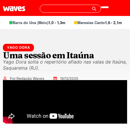
Barra do Una (Meio)
1,0 - 1,3m
Maresias Canto
1,6 - 2,1m
YAGO DORA
Uma sessão em Itaúna
Yago Dora solta o repertório afiado nas valas de Itaúna,
Saquarema (RJ).
Por Redação Waves
19/12/2020