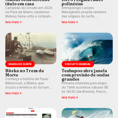
título em casa
polinésias
Campeão do circuito em 2024
Antropólogo Luciano
na Praia de Miami, natalense
Meneghello propõe releitura
Mateus Sena volta a competir
das origens do surfe,
em casa em busca de manter a
resgatando a cultura polinésia
leia mais »
leia mais »
hegemonia potiguar em etapa
e questionando a visão
do Circuito Banco do Brasil.
ocidental que transformou a
prática em esporte e indústria.
MUSEU DO SURFE
CIRCUITO MUNDIAL
Biteka no Trem da
Teahupoo abre janela
Morte
com previsão de ondas
grandes
Conheça a história de Paulo
Bittencourt, o Biteka, que
Primeira chamada para etapa
cruzou a América do Sul rumo
do Tahiti acontece sábado (8)
ao Pacífico em uma jornada
às 14h30 (de Brasília). Previsão
leia mais »
que se tornou um marco de
indica swell consistente.
leia mais »
aventura, resiliência e paixão
Medina embarca para evento e
pelo surfe.
WSL divulga baterias, com
Kelly Slater convidado.