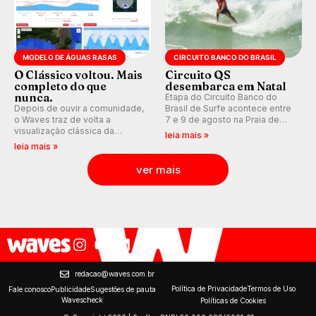
MODELO DE ÁGUAS RASAS
CIRCUITO BANCO DO BRASIL
O Clássico voltou. Mais
Circuito QS
completo do que
desembarca em Natal
nunca.
Etapa do Circuito Banco do
Depois de ouvir a comunidade,
Brasil de Surfe acontece entre
o Waves traz de volta a
7 e 9 de agosto na Praia de
visualização clássica da
Miami (RN), em disputas
leia mais »
previsão de águas rasas,
válidas pelo Qualifying Series
leia mais »
agora integrada à nova
(QS) 4.000 e pela corrida por
plataforma e com previsão das
vagas no Challenger Series.
ver mais
ondas para até 16 dias.
redacao@waves.com.br
Política de Privacidade
Termos de Uso
Fale conosco
Publicidade
Sugestões de pauta
Wavescheck
Políticas de Cookies