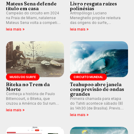
Mateus Sena defende
Livro resgata raízes
título em casa
polinésias
Campeão do circuito em 2024
Antropólogo Luciano
na Praia de Miami, natalense
Meneghello propõe releitura
Mateus Sena volta a competir
das origens do surfe,
em casa em busca de manter a
resgatando a cultura polinésia
leia mais »
leia mais »
hegemonia potiguar em etapa
e questionando a visão
do Circuito Banco do Brasil.
ocidental que transformou a
prática em esporte e indústria.
MUSEU DO SURFE
CIRCUITO MUNDIAL
Biteka no Trem da
Teahupoo abre janela
Morte
com previsão de ondas
grandes
Conheça a história de Paulo
Bittencourt, o Biteka, que
Primeira chamada para etapa
cruzou a América do Sul rumo
do Tahiti acontece sábado (8)
ao Pacífico em uma jornada
às 14h30 (de Brasília). Previsão
leia mais »
que se tornou um marco de
indica swell consistente.
leia mais »
aventura, resiliência e paixão
Medina embarca para evento e
pelo surfe.
WSL divulga baterias, com
Kelly Slater convidado.