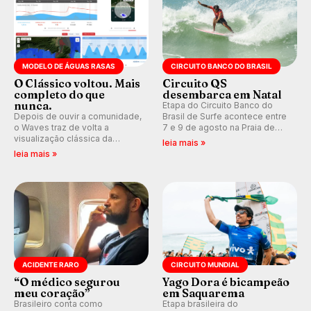
MODELO DE ÁGUAS RASAS
CIRCUITO BANCO DO BRASIL
O Clássico voltou. Mais
Circuito QS
completo do que
desembarca em Natal
nunca.
Etapa do Circuito Banco do
Depois de ouvir a comunidade,
Brasil de Surfe acontece entre
o Waves traz de volta a
7 e 9 de agosto na Praia de
visualização clássica da
Miami (RN), em disputas
leia mais »
previsão de águas rasas,
válidas pelo Qualifying Series
leia mais »
agora integrada à nova
(QS) 4.000 e pela corrida por
plataforma e com previsão das
vagas no Challenger Series.
ondas para até 16 dias.
ACIDENTE RARO
CIRCUITO MUNDIAL
“O médico segurou
Yago Dora é bicampeão
meu coração”
em Saquarema
Brasileiro conta como
Etapa brasileira do