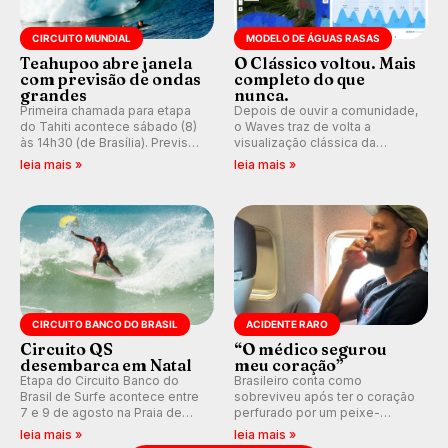
CIRCUITO MUNDIAL
MODELO DE ÁGUAS RASAS
Teahupoo abre janela
O Clássico voltou. Mais
com previsão de ondas
completo do que
grandes
nunca.
Primeira chamada para etapa
Depois de ouvir a comunidade,
do Tahiti acontece sábado (8)
o Waves traz de volta a
às 14h30 (de Brasília). Previsão
visualização clássica da
indica swell consistente.
previsão de águas rasas,
leia mais »
leia mais »
Medina embarca para evento e
agora integrada à nova
WSL divulga baterias, com
plataforma e com previsão das
Kelly Slater convidado.
ondas para até 16 dias.
CIRCUITO BANCO DO BRASIL
ACIDENTE RARO
Circuito QS
“O médico segurou
desembarca em Natal
meu coração”
Etapa do Circuito Banco do
Brasileiro conta como
Brasil de Surfe acontece entre
sobreviveu após ter o coração
7 e 9 de agosto na Praia de
perfurado por um peixe-
Miami (RN), em disputas
agulha enquanto surfava na
leia mais »
leia mais »
válidas pelo Qualifying Series
Costa Rica.