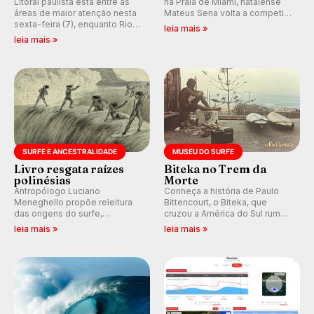
Litoral paulista está entre as
na Praia de Miami, natalense
áreas de maior atenção nesta
Mateus Sena volta a competir
sexta-feira (7), enquanto Rio
em casa em busca de manter a
leia mais »
de Janeiro também recebe
hegemonia potiguar em etapa
leia mais »
alerta para ventos fortes.
do Circuito Banco do Brasil.
Rajadas já chegaram a 97,2
km/h em Itanhaém.
SURFE E ANCESTRALIDADE
MUSEU DO SURFE
Livro resgata raízes
Biteka no Trem da
polinésias
Morte
Antropólogo Luciano
Conheça a história de Paulo
Meneghello propõe releitura
Bittencourt, o Biteka, que
das origens do surfe,
cruzou a América do Sul rumo
resgatando a cultura polinésia
ao Pacífico em uma jornada
leia mais »
leia mais »
e questionando a visão
que se tornou um marco de
ocidental que transformou a
aventura, resiliência e paixão
prática em esporte e indústria.
pelo surfe.