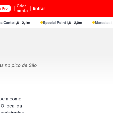
Criar
Entrar
a Pro
conta
Canto
1,6 - 2,1m
Special Point
1,6 - 2,0m
Maresias
1,6 
as no pico de São
e bem como
 O local da
 registradas