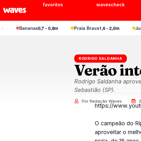
favoritos
wavescheck
Bananas
0,7 - 0,8m
Praia Brava
1,6 - 2,0m
Juqu
RODRIGO SALDANHA
Verão in
Rodrigo Saldanha aprove
Sebastião (SP).
Por Redação Waves
2
https://www.yo
O campeão do Rip
aproveitar o melh
praia, de 16 anos