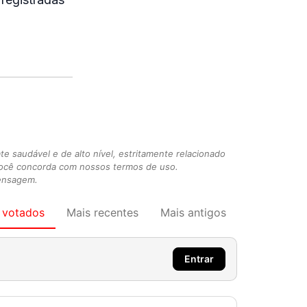
 saudável e de alto nível, estritamente relacionado
você concorda com nossos termos de uso.
mensagem.
 votados
Mais recentes
Mais antigos
Entrar