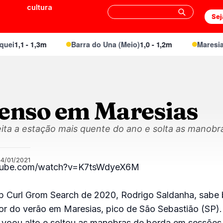
cultura
Sej
ei
1,1 - 1,3m
Barra do Una (Meio)
1,0 - 1,2m
Maresias 
tenso em Maresias
ita a estação mais quente do ano e solta as manobr
4/01/2021
utube.com/watch?v=K7tsWdyeX6M
 Curl Grom Search de 2020, Rodrigo Saldanha, sab
or do verão em Maresias, pico de São Sebastião (SP).
, voou alto e soltou as manobras de borda em sessões