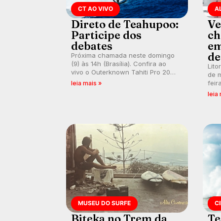
CT AO VIVO
A
Direto de Teahupoo:
Ve
Participe dos
ch
debates
em
de
Próxima chamada neste domingo
(9) às 14h (Brasília). Confira ao
Lito
vivo o Outerknown Tahiti Pro 2026
de m
e participe dos comentários e
feir
leia mais »
debates em tempo real no nosso
tamb
leia
fórum, durante as etapas da WSL.
fort
km/
MUSEU DO SURFE
C
Biteka no Trem da
Te