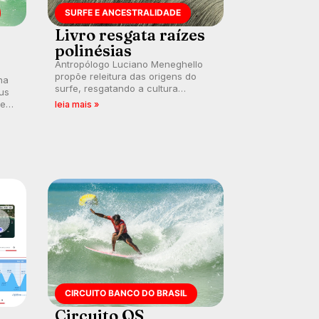
SURFE E ANCESTRALIDADE
Livro resgata raízes
polinésias
Antropólogo Luciano Meneghello
propõe releitura das origens do
na
surfe, resgatando a cultura
us
polinésia e questionando a visão
 em
leia mais »
ocidental que transformou a
prática em esporte e indústria.
CIRCUITO BANCO DO BRASIL
Circuito QS