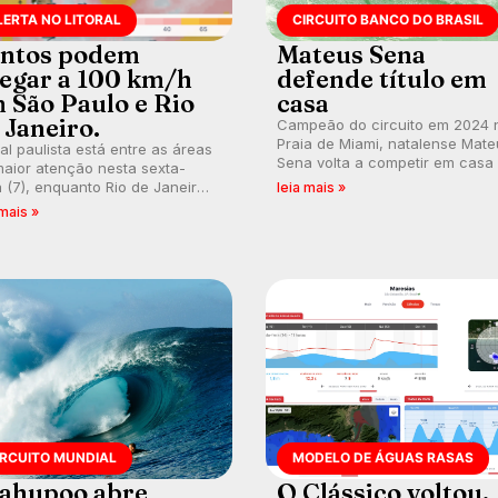
LERTA NO LITORAL
CIRCUITO BANCO DO BRASIL
ntos podem
Mateus Sena
egar a 100 km/h
defende título em
 São Paulo e Rio
casa
 Janeiro.
Campeão do circuito em 2024 
Praia de Miami, natalense Mate
ral paulista está entre as áreas
Sena volta a competir em casa
aior atenção nesta sexta-
busca de manter a hegemonia
a (7), enquanto Rio de Janeiro
leia mais »
potiguar em etapa do Circuito
ém recebe alerta para ventos
 mais »
Banco do Brasil.
es. Rajadas já chegaram a 97,2
h em Itanhaém.
IRCUITO MUNDIAL
MODELO DE ÁGUAS RASAS
ahupoo abre
O Clássico voltou.