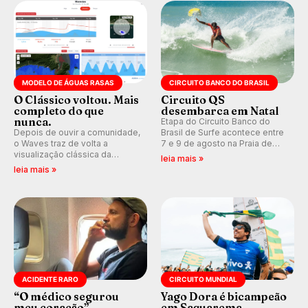
Kelly Slater convidado.
MODELO DE ÁGUAS RASAS
CIRCUITO BANCO DO BRASIL
O Clássico voltou. Mais
Circuito QS
completo do que
desembarca em Natal
nunca.
Etapa do Circuito Banco do
Depois de ouvir a comunidade,
Brasil de Surfe acontece entre
o Waves traz de volta a
7 e 9 de agosto na Praia de
visualização clássica da
Miami (RN), em disputas
leia mais »
previsão de águas rasas,
válidas pelo Qualifying Series
leia mais »
agora integrada à nova
(QS) 4.000 e pela corrida por
plataforma e com previsão das
vagas no Challenger Series.
ondas para até 16 dias.
ACIDENTE RARO
CIRCUITO MUNDIAL
“O médico segurou
Yago Dora é bicampeão
meu coração”
em Saquarema