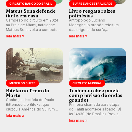
CIRCUITO BANCO DO BRASIL
SURFE E ANCESTRALIDADE
Mateus Sena defende
Livro resgata raízes
título em casa
polinésias
Campeão do circuito em 2024
Antropólogo Luciano
na Praia de Miami, natalense
Meneghello propõe releitura
Mateus Sena volta a competir
das origens do surfe,
em casa em busca de manter a
resgatando a cultura polinésia
leia mais »
leia mais »
hegemonia potiguar em etapa
e questionando a visão
do Circuito Banco do Brasil.
ocidental que transformou a
prática em esporte e indústria.
MUSEU DO SURFE
CIRCUITO MUNDIAL
Biteka no Trem da
Teahupoo abre janela
Morte
com previsão de ondas
grandes
Conheça a história de Paulo
Bittencourt, o Biteka, que
Primeira chamada para etapa
cruzou a América do Sul rumo
do Tahiti acontece sábado (8)
ao Pacífico em uma jornada
às 14h30 (de Brasília). Previsão
leia mais »
que se tornou um marco de
indica swell consistente.
leia mais »
aventura, resiliência e paixão
Medina embarca para evento e
pelo surfe.
WSL divulga baterias, com