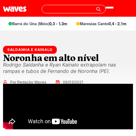
Barra do Una (Meio)
0,3 - 1,3m
Maresias Canto
0,4 - 2,1m
SALDANHA E KAINALO
Noronha em alto nível
Rodrigo Saldanha e Ryan Kainalo extrapolam nas
rampas e tubos de Fernando de Noronha (PE).
Por Redação Waves
06/03/2021