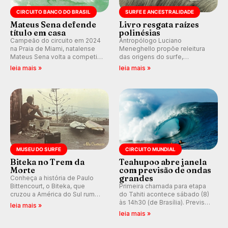
CIRCUITO BANCO DO BRASIL
SURFE E ANCESTRALIDADE
Mateus Sena defende
Livro resgata raízes
título em casa
polinésias
Campeão do circuito em 2024
Antropólogo Luciano
na Praia de Miami, natalense
Meneghello propõe releitura
Mateus Sena volta a competir
das origens do surfe,
em casa em busca de manter a
resgatando a cultura polinésia
leia mais »
leia mais »
hegemonia potiguar em etapa
e questionando a visão
do Circuito Banco do Brasil.
ocidental que transformou a
prática em esporte e indústria.
MUSEU DO SURFE
CIRCUITO MUNDIAL
Biteka no Trem da
Teahupoo abre janela
Morte
com previsão de ondas
grandes
Conheça a história de Paulo
Bittencourt, o Biteka, que
Primeira chamada para etapa
cruzou a América do Sul rumo
do Tahiti acontece sábado (8)
ao Pacífico em uma jornada
às 14h30 (de Brasília). Previsão
leia mais »
que se tornou um marco de
indica swell consistente.
leia mais »
aventura, resiliência e paixão
Medina embarca para evento e
pelo surfe.
WSL divulga baterias, com