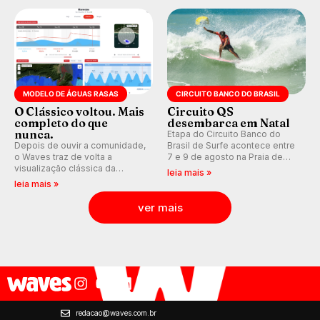
Kelly Slater convidado.
MODELO DE ÁGUAS RASAS
CIRCUITO BANCO DO BRASIL
O Clássico voltou. Mais
Circuito QS
completo do que
desembarca em Natal
nunca.
Etapa do Circuito Banco do
Depois de ouvir a comunidade,
Brasil de Surfe acontece entre
o Waves traz de volta a
7 e 9 de agosto na Praia de
visualização clássica da
Miami (RN), em disputas
leia mais »
previsão de águas rasas,
válidas pelo Qualifying Series
leia mais »
agora integrada à nova
(QS) 4.000 e pela corrida por
plataforma e com previsão das
vagas no Challenger Series.
ver mais
ondas para até 16 dias.
redacao@waves.com.br