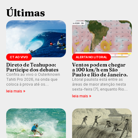
Últimas
CT AO VIVO
ALERTA NO LITORAL
Direto de Teahupoo:
Ventos podem chegar
Participe dos debates
a 100 km/h em São
Paulo e Rio de Janeiro.
Confira ao vivo o Outerknown
Tahiti Pro 2026, na onda que
Litoral paulista está entre as
coloca à prova até os
áreas de maior atenção nesta
melhores surfistas do mundo.
sexta-feira (7), enquanto Rio
leia mais »
E participe dos debates em
de Janeiro também recebe
leia mais »
tempo real durante as etapas
alerta para ventos fortes.
do Mundial da WSL.
Rajadas já chegaram a 97,2
km/h em Itanhaém.