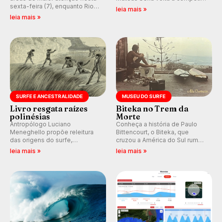
sexta-feira (7), enquanto Rio
em casa em busca de manter a
leia mais »
de Janeiro também recebe
hegemonia potiguar em etapa
leia mais »
alerta para ventos fortes.
do Circuito Banco do Brasil.
Rajadas já chegaram a 97,2
km/h em Itanhaém.
SURFE E ANCESTRALIDADE
MUSEU DO SURFE
Livro resgata raízes
Biteka no Trem da
polinésias
Morte
Antropólogo Luciano
Conheça a história de Paulo
Meneghello propõe releitura
Bittencourt, o Biteka, que
das origens do surfe,
cruzou a América do Sul rumo
resgatando a cultura polinésia
ao Pacífico em uma jornada
leia mais »
leia mais »
e questionando a visão
que se tornou um marco de
ocidental que transformou a
aventura, resiliência e paixão
prática em esporte e indústria.
pelo surfe.