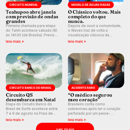
CIRCUITO MUNDIAL
MODELO DE ÁGUAS RASAS
Teahupoo abre janela
O Clássico voltou. Mais
com previsão de ondas
completo do que
grandes
nunca.
Primeira chamada para etapa
Depois de ouvir a comunidade,
do Tahiti acontece sábado (8)
o Waves traz de volta a
às 14h30 (de Brasília). Previsão
visualização clássica da
indica swell consistente.
previsão de águas rasas,
leia mais »
leia mais »
Medina embarca para evento e
agora integrada à nova
WSL divulga baterias, com
plataforma e com previsão das
Kelly Slater convidado.
ondas para até 16 dias.
CIRCUITO BANCO DO BRASIL
ACIDENTE RARO
Circuito QS
“O médico segurou
desembarca em Natal
meu coração”
Etapa do Circuito Banco do
Brasileiro conta como
Brasil de Surfe acontece entre
sobreviveu após ter o coração
7 e 9 de agosto na Praia de
perfurado por um peixe-
Miami (RN), em disputas
agulha enquanto surfava na
leia mais »
leia mais »
válidas pelo Qualifying Series
Costa Rica.
(QS) 4.000 e pela corrida por
ver mais