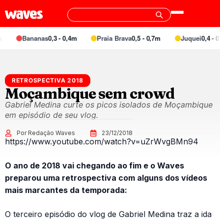
Bananas
0,3 - 0,4m
Praia Brava
0,5 - 0,7m
Juquei
0,4 - 0,
RETROSPECTIVA 2018
Moçambique sem crowd
Gabriel Medina curte os picos isolados de Moçambique
em episódio de seu vlog.
Por Redação Waves
23/12/2018
https://www.youtube.com/watch?v=uZrWvgBMn94
O ano de 2018 vai chegando ao fim e o Waves
preparou uma retrospectiva com alguns dos vídeos
mais marcantes da temporada:
O terceiro episódio do vlog de Gabriel Medina traz a ida