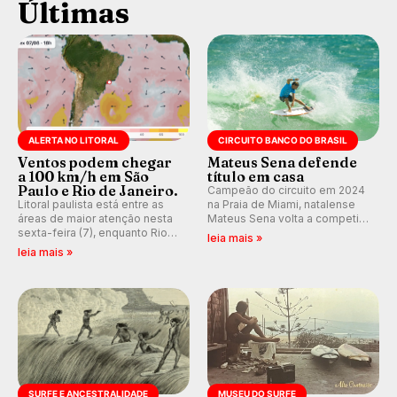
Últimas
ALERTA NO LITORAL
CIRCUITO BANCO DO BRASIL
Ventos podem chegar
Mateus Sena defende
a 100 km/h em São
título em casa
Paulo e Rio de Janeiro.
Campeão do circuito em 2024
Litoral paulista está entre as
na Praia de Miami, natalense
áreas de maior atenção nesta
Mateus Sena volta a competir
sexta-feira (7), enquanto Rio
em casa em busca de manter a
leia mais »
de Janeiro também recebe
hegemonia potiguar em etapa
leia mais »
alerta para ventos fortes.
do Circuito Banco do Brasil.
Rajadas já chegaram a 97,2
km/h em Itanhaém.
SURFE E ANCESTRALIDADE
MUSEU DO SURFE