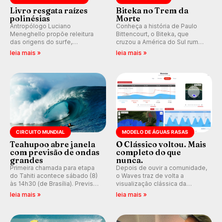
Livro resgata raízes
Biteka no Trem da
polinésias
Morte
Antropólogo Luciano
Conheça a história de Paulo
Meneghello propõe releitura
Bittencourt, o Biteka, que
das origens do surfe,
cruzou a América do Sul rumo
resgatando a cultura polinésia
ao Pacífico em uma jornada
leia mais »
leia mais »
e questionando a visão
que se tornou um marco de
ocidental que transformou a
aventura, resiliência e paixão
prática em esporte e indústria.
pelo surfe.
CIRCUITO MUNDIAL
MODELO DE ÁGUAS RASAS
Teahupoo abre janela
O Clássico voltou. Mais
com previsão de ondas
completo do que
grandes
nunca.
Primeira chamada para etapa
Depois de ouvir a comunidade,
do Tahiti acontece sábado (8)
o Waves traz de volta a
às 14h30 (de Brasília). Previsão
visualização clássica da
indica swell consistente.
previsão de águas rasas,
leia mais »
leia mais »
Medina embarca para evento e
agora integrada à nova
WSL divulga baterias, com
plataforma e com previsão das
Kelly Slater convidado.
ondas para até 16 dias.