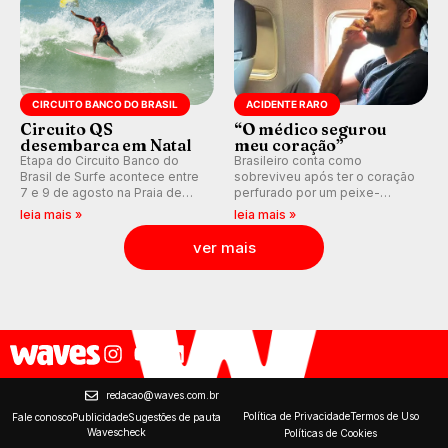
CIRCUITO BANCO DO BRASIL
ACIDENTE RARO
Circuito QS
“O médico segurou
desembarca em Natal
meu coração”
Etapa do Circuito Banco do
Brasileiro conta como
Brasil de Surfe acontece entre
sobreviveu após ter o coração
7 e 9 de agosto na Praia de
perfurado por um peixe-
Miami (RN), em disputas
agulha enquanto surfava na
leia mais »
leia mais »
válidas pelo Qualifying Series
Costa Rica.
(QS) 4.000 e pela corrida por
ver mais
vagas no Challenger Series.
redacao@waves.com.br
Política de Privacidade
Termos de Uso
Fale conosco
Publicidade
Sugestões de pauta
Wavescheck
Políticas de Cookies