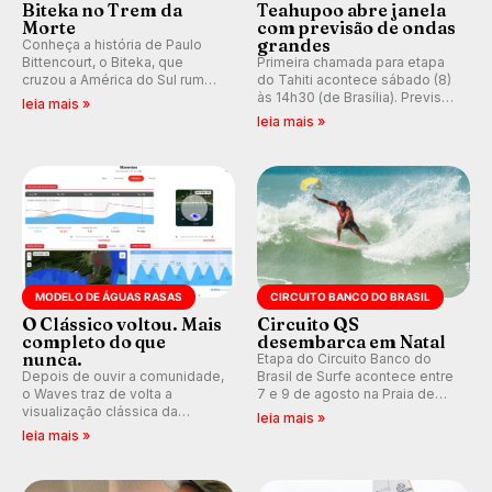
Biteka no Trem da
Teahupoo abre janela
Morte
com previsão de ondas
grandes
Conheça a história de Paulo
Bittencourt, o Biteka, que
Primeira chamada para etapa
cruzou a América do Sul rumo
do Tahiti acontece sábado (8)
ao Pacífico em uma jornada
às 14h30 (de Brasília). Previsão
leia mais »
que se tornou um marco de
indica swell consistente.
leia mais »
aventura, resiliência e paixão
Medina embarca para evento e
pelo surfe.
WSL divulga baterias, com
Kelly Slater convidado.
MODELO DE ÁGUAS RASAS
CIRCUITO BANCO DO BRASIL
O Clássico voltou. Mais
Circuito QS
completo do que
desembarca em Natal
nunca.
Etapa do Circuito Banco do
Depois de ouvir a comunidade,
Brasil de Surfe acontece entre
o Waves traz de volta a
7 e 9 de agosto na Praia de
visualização clássica da
Miami (RN), em disputas
leia mais »
previsão de águas rasas,
válidas pelo Qualifying Series
leia mais »
agora integrada à nova
(QS) 4.000 e pela corrida por
plataforma e com previsão das
vagas no Challenger Series.
ondas para até 16 dias.