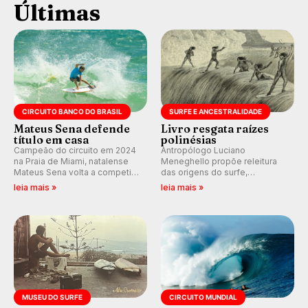
Últimas
CIRCUITO BANCO DO BRASIL
SURFE E ANCESTRALIDADE
Mateus Sena defende
Livro resgata raízes
título em casa
polinésias
Campeão do circuito em 2024
Antropólogo Luciano
na Praia de Miami, natalense
Meneghello propõe releitura
Mateus Sena volta a competir
das origens do surfe,
em casa em busca de manter a
resgatando a cultura polinésia
leia mais »
leia mais »
hegemonia potiguar em etapa
e questionando a visão
do Circuito Banco do Brasil.
ocidental que transformou a
prática em esporte e indústria.
MUSEU DO SURFE
CIRCUITO MUNDIAL