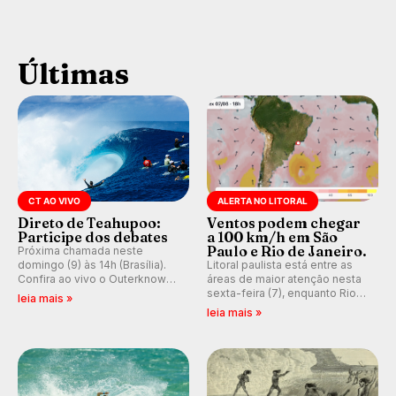
Últimas
CT AO VIVO
ALERTA NO LITORAL
Direto de Teahupoo:
Ventos podem chegar
Participe dos debates
a 100 km/h em São
Paulo e Rio de Janeiro.
Próxima chamada neste
domingo (9) às 14h (Brasília).
Litoral paulista está entre as
Confira ao vivo o Outerknown
áreas de maior atenção nesta
Tahiti Pro 2026 e participe dos
sexta-feira (7), enquanto Rio
leia mais »
comentários e debates em
de Janeiro também recebe
leia mais »
tempo real no nosso fórum,
alerta para ventos fortes.
durante as etapas da WSL.
Rajadas já chegaram a 97,2
km/h em Itanhaém.