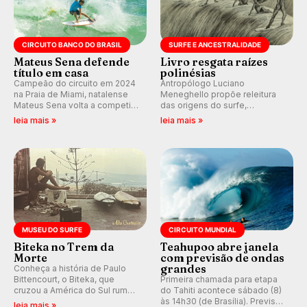
CIRCUITO BANCO DO BRASIL
SURFE E ANCESTRALIDADE
Mateus Sena defende
Livro resgata raízes
título em casa
polinésias
Campeão do circuito em 2024
Antropólogo Luciano
na Praia de Miami, natalense
Meneghello propõe releitura
Mateus Sena volta a competir
das origens do surfe,
em casa em busca de manter a
resgatando a cultura polinésia
leia mais »
leia mais »
hegemonia potiguar em etapa
e questionando a visão
do Circuito Banco do Brasil.
ocidental que transformou a
prática em esporte e indústria.
MUSEU DO SURFE
CIRCUITO MUNDIAL
Biteka no Trem da
Teahupoo abre janela
Morte
com previsão de ondas
grandes
Conheça a história de Paulo
Bittencourt, o Biteka, que
Primeira chamada para etapa
cruzou a América do Sul rumo
do Tahiti acontece sábado (8)
ao Pacífico em uma jornada
às 14h30 (de Brasília). Previsão
leia mais »