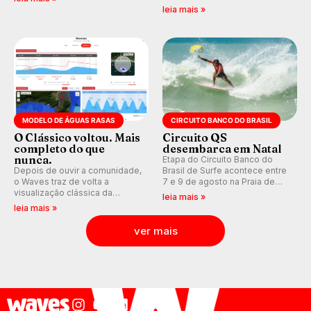
que se tornou um marco de
indica swell consistente.
leia mais »
aventura, resiliência e paixão
Medina embarca para evento e
pelo surfe.
WSL divulga baterias, com
Kelly Slater convidado.
MODELO DE ÁGUAS RASAS
CIRCUITO BANCO DO BRASIL
O Clássico voltou. Mais
Circuito QS
completo do que
desembarca em Natal
nunca.
Etapa do Circuito Banco do
Depois de ouvir a comunidade,
Brasil de Surfe acontece entre
o Waves traz de volta a
7 e 9 de agosto na Praia de
visualização clássica da
Miami (RN), em disputas
leia mais »
previsão de águas rasas,
válidas pelo Qualifying Series
leia mais »
agora integrada à nova
(QS) 4.000 e pela corrida por
plataforma e com previsão das
vagas no Challenger Series.
ver mais
ondas para até 16 dias.