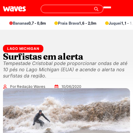
Bananas
0,7 - 0,8m
Praia Brava
1,6 - 2,0m
Juquei
1,1 - 1,3
LAGO MICHIGAN
Surfistas em alerta
Tempestade Cristobal pode proporcionar ondas de até
10 pés no Lago Michigan (EUA) e acende o alerta nos
surfistas da região.
Por Redação Waves
10/06/2020