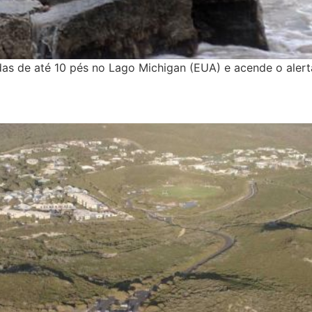
s de até 10 pés no Lago Michigan (EUA) e acende o alerta 