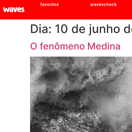
favoritos
wavescheck
Dia:
10 de junho 
O fenômeno Medina