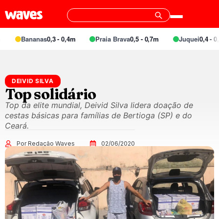
Bananas
0,3 - 0,4m
Praia Brava
0,5 - 0,7m
Juquei
0,4 - 0,
DEIVID SILVA
Top solidário
Top da elite mundial, Deivid Silva lidera doação de
cestas básicas para famílias de Bertioga (SP) e do
Ceará.
Por Redação Waves
02/06/2020