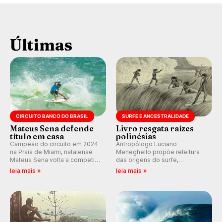
Últimas
CIRCUITO BANCO DO BRASIL
SURFE E ANCESTRALIDADE
Mateus Sena defende
Livro resgata raízes
título em casa
polinésias
Campeão do circuito em 2024
Antropólogo Luciano
na Praia de Miami, natalense
Meneghello propõe releitura
Mateus Sena volta a competir
das origens do surfe,
em casa em busca de manter a
resgatando a cultura polinésia
leia mais »
leia mais »
hegemonia potiguar em etapa
e questionando a visão
do Circuito Banco do Brasil.
ocidental que transformou a
prática em esporte e indústria.