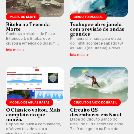
MUSEU DO SURFE
CIRCUITO MUNDIAL
Biteka no Trem da
Teahupoo abre janela
Morte
com previsão de ondas
grandes
Conheça a história de Paulo
Bittencourt, o Biteka, que
Primeira chamada para etapa
cruzou a América do Sul rumo
do Tahiti acontece sábado (8)
ao Pacífico em uma jornada
às 14h30 (de Brasília). Previsão
leia mais »
que se tornou um marco de
indica swell consistente.
leia mais »
aventura, resiliência e paixão
Medina embarca para evento e
pelo surfe.
WSL divulga baterias, com
Kelly Slater convidado.
MODELO DE ÁGUAS RASAS
CIRCUITO BANCO DO BRASIL
O Clássico voltou. Mais
Circuito QS
completo do que
desembarca em Natal
nunca.
Etapa do Circuito Banco do
Depois de ouvir a comunidade,
Brasil de Surfe acontece entre
o Waves traz de volta a
7 e 9 de agosto na Praia de
visualização clássica da
Miami (RN), em disputas