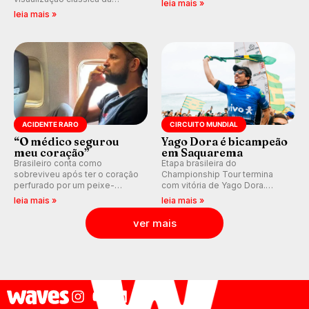
leia mais »
previsão de águas rasas,
válidas pelo Qualifying Series
leia mais »
agora integrada à nova
(QS) 4.000 e pela corrida por
plataforma e com previsão das
vagas no Challenger Series.
ondas para até 16 dias.
ACIDENTE RARO
CIRCUITO MUNDIAL
“O médico segurou
Yago Dora é bicampeão
meu coração”
em Saquarema
Brasileiro conta como
Etapa brasileira do
sobreviveu após ter o coração
Championship Tour termina
perfurado por um peixe-
com vitória de Yago Dora.
agulha enquanto surfava na
Sawyer Lindblad vence entre
leia mais »
leia mais »
Costa Rica.
as mulheres e Leonardo
Fioravanti assume liderança do
ver mais
ranking mundial da WSL, na
etapa de Saquarema.