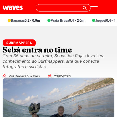
Bananas
0,2 - 0,9m
Praia Brava
0,4 - 2,0m
Juquei
0,4 - 1,4
SURFMAPPERS
Sebá entra no time
Com 35 anos de carreira, Sebastian Rojas leva seu
conhecimento ao Surfmappers, site que conecta
fotógrafos e surfistas.
Por Redação Waves
23/05/2019