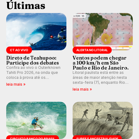
Últimas
CT AO VIVO
ALERTA NO LITORAL
Direto de Teahupoo:
Ventos podem chegar
Participe dos debates
a 100 km/h em São
Paulo e Rio de Janeiro.
Confira ao vivo o Outerknown
Tahiti Pro 2026, na onda que
Litoral paulista está entre as
coloca à prova até os
áreas de maior atenção nesta
melhores surfistas do mundo.
sexta-feira (7), enquanto Rio
leia mais »
E participe dos debates em
de Janeiro também recebe
leia mais »
tempo real durante as etapas
alerta para ventos fortes.
do Mundial da WSL.
Rajadas já chegaram a 97,2
km/h em Itanhaém.
CIRCUITO BANCO DO BRASIL
SURFE E ANCESTRALIDADE