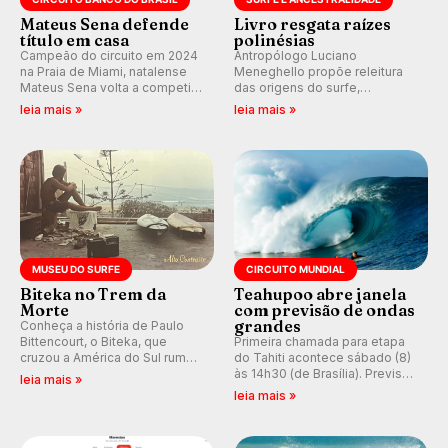
Mateus Sena defende
Livro resgata raízes
título em casa
polinésias
Campeão do circuito em 2024
Antropólogo Luciano
na Praia de Miami, natalense
Meneghello propõe releitura
Mateus Sena volta a competir
das origens do surfe,
em casa em busca de manter a
resgatando a cultura polinésia
leia mais »
leia mais »
hegemonia potiguar em etapa
e questionando a visão
do Circuito Banco do Brasil.
ocidental que transformou a
prática em esporte e indústria.
MUSEU DO SURFE
CIRCUITO MUNDIAL
Biteka no Trem da
Teahupoo abre janela
Morte
com previsão de ondas
grandes
Conheça a história de Paulo
Bittencourt, o Biteka, que
Primeira chamada para etapa
cruzou a América do Sul rumo
do Tahiti acontece sábado (8)
ao Pacífico em uma jornada
às 14h30 (de Brasília). Previsão
leia mais »
que se tornou um marco de
indica swell consistente.
leia mais »
aventura, resiliência e paixão
Medina embarca para evento e
pelo surfe.
WSL divulga baterias, com
Kelly Slater convidado.