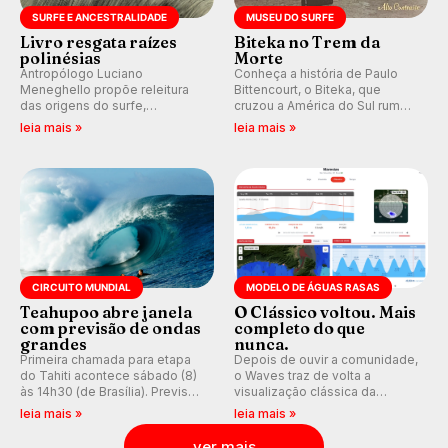
SURFE E ANCESTRALIDADE
MUSEU DO SURFE
Livro resgata raízes
Biteka no Trem da
polinésias
Morte
Antropólogo Luciano
Conheça a história de Paulo
Meneghello propõe releitura
Bittencourt, o Biteka, que
das origens do surfe,
cruzou a América do Sul rumo
resgatando a cultura polinésia
ao Pacífico em uma jornada
leia mais »
leia mais »
e questionando a visão
que se tornou um marco de
ocidental que transformou a
aventura, resiliência e paixão
prática em esporte e indústria.
pelo surfe.
CIRCUITO MUNDIAL
MODELO DE ÁGUAS RASAS
Teahupoo abre janela
O Clássico voltou. Mais
com previsão de ondas
completo do que
grandes
nunca.
Primeira chamada para etapa
Depois de ouvir a comunidade,
do Tahiti acontece sábado (8)
o Waves traz de volta a
às 14h30 (de Brasília). Previsão
visualização clássica da
indica swell consistente.
previsão de águas rasas,
leia mais »
leia mais »
Medina embarca para evento e
agora integrada à nova
WSL divulga baterias, com
plataforma e com previsão das
ver mais