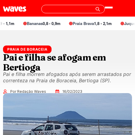
- 1,1m
Bananas
0,8 - 0,9m
Praia Brava
1,8 - 2,1m
Juquei
1
PRAIA DE BORACEIA
Pai e filha se afogam em
Bertioga
Pai e filha morrem afogados após serem arrastados por
correnteza na Praia de Boraceia, Bertioga (SP).
Por Redação Waves
16/02/2023