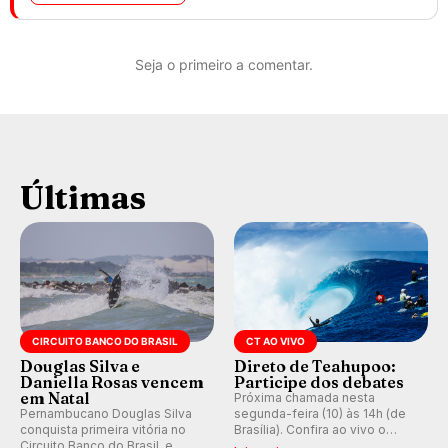
Seja o primeiro a comentar.
Últimas
CIRCUITO BANCO DO BRASIL
CT AO VIVO
Douglas Silva e
Direto de Teahupoo:
Daniella Rosas vencem
Participe dos debates
em Natal
Próxima chamada nesta
Pernambucano Douglas Silva
segunda-feira (10) às 14h (de
conquista primeira vitória no
Brasília). Confira ao vivo o
Circuito Banco do Brasil, e
Outerknown Tahiti Pro 2026 e