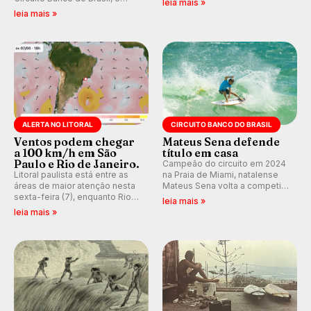
leia mais »
peruana Daniella Rosas vence
participe dos comentários e
leia mais »
no feminino na etapa de Natal,
debates no nosso fórum,
disputada na Praia de Miami
durante as etapas da WSL.
(RN).
ALERTA NO LITORAL
CIRCUITO BANCO DO BRASIL
Ventos podem chegar
Mateus Sena defende
a 100 km/h em São
título em casa
Paulo e Rio de Janeiro.
Campeão do circuito em 2024
Litoral paulista está entre as
na Praia de Miami, natalense
áreas de maior atenção nesta
Mateus Sena volta a competir
sexta-feira (7), enquanto Rio
em casa em busca de manter a
leia mais »
de Janeiro também recebe
hegemonia potiguar em etapa
leia mais »
alerta para ventos fortes.
do Circuito Banco do Brasil.
Rajadas já chegaram a 97,2
km/h em Itanhaém.