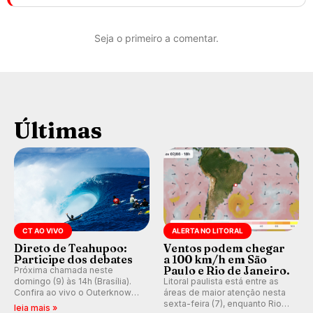
Seja o primeiro a comentar.
Últimas
CT AO VIVO
ALERTA NO LITORAL
Direto de Teahupoo:
Ventos podem chegar
Participe dos debates
a 100 km/h em São
Paulo e Rio de Janeiro.
Próxima chamada neste
domingo (9) às 14h (Brasília).
Litoral paulista está entre as
Confira ao vivo o Outerknown
áreas de maior atenção nesta
Tahiti Pro 2026 e participe dos
sexta-feira (7), enquanto Rio
leia mais »