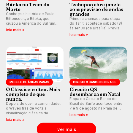
Biteka no Trem da
Teahupoo abre janela
Morte
com previsão de ondas
grandes
Conheça a história de Paulo
Bittencourt, o Biteka, que
Primeira chamada para etapa
cruzou a América do Sul rumo
do Tahiti acontece sábado (8)
ao Pacífico em uma jornada
às 14h30 (de Brasília). Previsão
leia mais »
que se tornou um marco de
indica swell consistente.
leia mais »
aventura, resiliência e paixão
Medina embarca para evento e
pelo surfe.
WSL divulga baterias, com
Kelly Slater convidado.
MODELO DE ÁGUAS RASAS
CIRCUITO BANCO DO BRASIL
O Clássico voltou. Mais
Circuito QS
completo do que
desembarca em Natal
nunca.
Etapa do Circuito Banco do
Depois de ouvir a comunidade,
Brasil de Surfe acontece entre
o Waves traz de volta a
7 e 9 de agosto na Praia de
visualização clássica da
Miami (RN), em disputas
leia mais »
previsão de águas rasas,
válidas pelo Qualifying Series
leia mais »
agora integrada à nova
(QS) 4.000 e pela corrida por
plataforma e com previsão das
vagas no Challenger Series.
ver mais
ondas para até 16 dias.