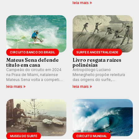
comentários e debates em
de Janeiro também recebe
leia mais »
tempo real no nosso fórum,
alerta para ventos fortes.
durante as etapas da WSL.
Rajadas já chegaram a 97,2
km/h em Itanhaém.
CIRCUITO BANCO DO BRASIL
SURFE E ANCESTRALIDADE
Mateus Sena defende
Livro resgata raízes
título em casa
polinésias
Campeão do circuito em 2024
Antropólogo Luciano
na Praia de Miami, natalense
Meneghello propõe releitura
Mateus Sena volta a competir
das origens do surfe,
em casa em busca de manter a
resgatando a cultura polinésia
leia mais »
leia mais »
hegemonia potiguar em etapa
e questionando a visão
do Circuito Banco do Brasil.
ocidental que transformou a
prática em esporte e indústria.
MUSEU DO SURFE
CIRCUITO MUNDIAL