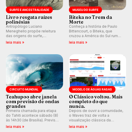
SURFE E ANCESTRALIDADE
MUSEU DO SURFE
Livro resgata raízes
Biteka no Trem da
polinésias
Morte
Antropólogo Luciano
Conheça a história de Paulo
Meneghello propõe releitura
Bittencourt, o Biteka, que
das origens do surfe,
cruzou a América do Sul rumo
resgatando a cultura polinésia
ao Pacífico em uma jornada
leia mais »
leia mais »
e questionando a visão
que se tornou um marco de
ocidental que transformou a
aventura, resiliência e paixão
prática em esporte e indústria.
pelo surfe.
CIRCUITO MUNDIAL
MODELO DE ÁGUAS RASAS
Teahupoo abre janela
O Clássico voltou. Mais
com previsão de ondas
completo do que
grandes
nunca.
Primeira chamada para etapa
Depois de ouvir a comunidade,
do Tahiti acontece sábado (8)
o Waves traz de volta a
às 14h30 (de Brasília). Previsão
visualização clássica da
indica swell consistente.
previsão de águas rasas,
leia mais »
leia mais »
Medina embarca para evento e
agora integrada à nova