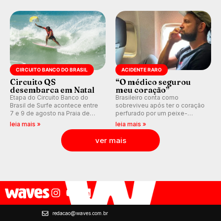
WSL divulga baterias, com
plataforma e com previsão das
Kelly Slater convidado.
ondas para até 16 dias.
CIRCUITO BANCO DO BRASIL
ACIDENTE RARO
Circuito QS
“O médico segurou
desembarca em Natal
meu coração”
Etapa do Circuito Banco do
Brasileiro conta como
Brasil de Surfe acontece entre
sobreviveu após ter o coração
7 e 9 de agosto na Praia de
perfurado por um peixe-
Miami (RN), em disputas
agulha enquanto surfava na
leia mais »
leia mais »
válidas pelo Qualifying Series
Costa Rica.
(QS) 4.000 e pela corrida por
ver mais
vagas no Challenger Series.
redacao@waves.com.br