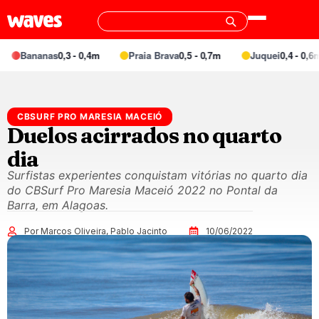
Bananas
0,3 - 0,4m
Praia Brava
0,5 - 0,7m
Juquei
0,4 - 0,6m
CBSURF PRO MARESIA MACEIÓ
Duelos acirrados no quarto
dia
Surfistas experientes conquistam vitórias no quarto dia
do CBSurf Pro Maresia Maceió 2022 no Pontal da
Barra, em Alagoas.
Por Marcos Oliveira, Pablo Jacinto
10/06/2022