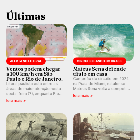
Últimas
ALERTA NO LITORAL
CIRCUITO BANCO DO BRASIL
Ventos podem chegar
Mateus Sena defende
a 100 km/h em São
título em casa
Paulo e Rio de Janeiro.
Campeão do circuito em 2024
Litoral paulista está entre as
na Praia de Miami, natalense
áreas de maior atenção nesta
Mateus Sena volta a competir
sexta-feira (7), enquanto Rio
em casa em busca de manter a
leia mais »
de Janeiro também recebe
hegemonia potiguar em etapa
leia mais »
alerta para ventos fortes.
do Circuito Banco do Brasil.
Rajadas já chegaram a 97,2
km/h em Itanhaém.