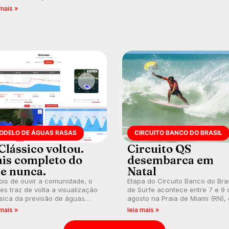
ocidental que transformou a
ca de manter a hegemonia
 mais »
prática em esporte e indústria.
guar em etapa do Circuito
o do Brasil.
ODELO DE ÁGUAS RASAS
CIRCUITO BANCO DO BRASIL
Clássico voltou.
Circuito QS
is completo do
desembarca em
e nunca.
Natal
is de ouvir a comunidade, o
Etapa do Circuito Banco do Bras
s traz de volta a visualização
de Surfe acontece entre 7 e 9 
sica da previsão de águas
agosto na Praia de Miami (RN),
s, agora integrada à nova
disputas válidas pelo Qualifying
 mais »
leia mais »
aforma e com previsão das
Series (QS) 4.000 e pela corrid
s para até 16 dias.
por vagas no Challenger Series