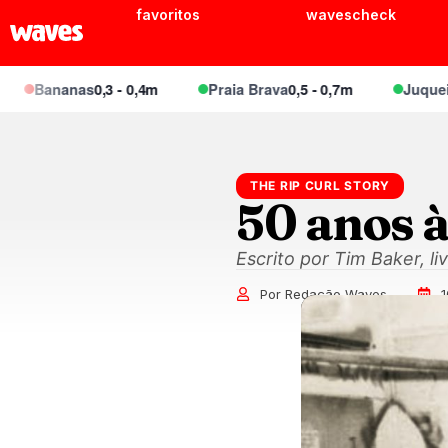
favoritos
wavescheck
Bananas
0,3 - 0,4m
Praia Brava
0,5 - 0,7m
Juquei
0,4 -
THE RIP CURL STORY
50 anos 
Escrito por Tim Baker, li
Por Redação Waves
1