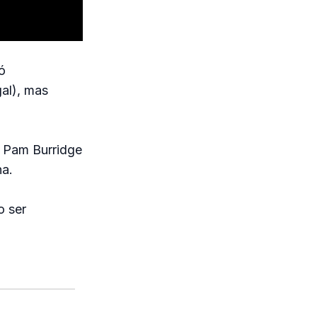
ó
al), mas
, Pam Burridge
na.
o ser