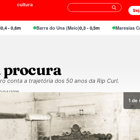
cultura
Sej
 0,6m
Barra do Una (Meio)
0,3 - 0,5m
Maresias Canto
0
à procura
vro conta a trajetória dos 50 anos da Rip Curl.
0/04/2019
1
de 