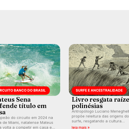
IRCUITO BANCO DO BRASIL
SURFE E ANCESTRALIDADE
teus Sena
Livro resgata raíz
fende título em
polinésias
sa
Antropólogo Luciano Meneghel
propõe releitura das origens do
peão do circuito em 2024 na
surfe, resgatando a cultura
a de Miami, natalense Mateus
polinésia e questionando a vis
 volta a competir em casa em
leia mais »