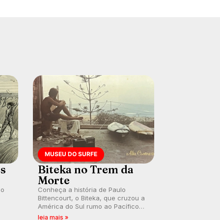
MUSEU DO SURFE
es
Biteka no Trem da
Morte
lo
Conheça a história de Paulo
Bittencourt, o Biteka, que cruzou a
América do Sul rumo ao Pacífico
ão
em uma jornada que se tornou um
leia mais »