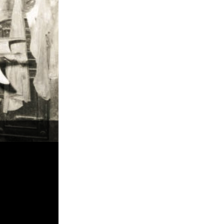
Brian Singer e Doug “Claw” Warbrick, A História 