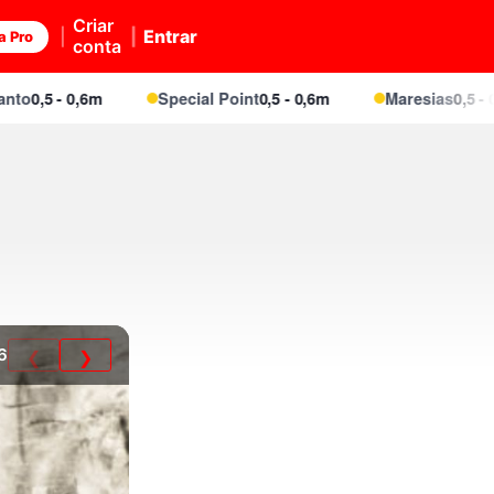
Criar
Entrar
a Pro
conta
,5 - 0,6m
Special Point
0,5 - 0,6m
Maresias
0,5 - 0,6m
6
❮
❯