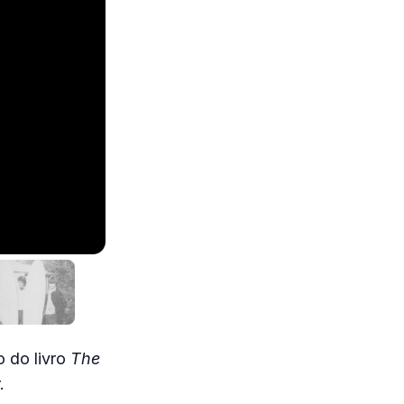
o do livro
The
.