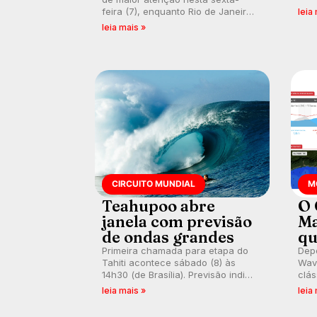
bus
feira (7), enquanto Rio de Janeiro
leia
poti
também recebe alerta para ventos
leia mais »
Banc
fortes. Rajadas já chegaram a 97,2
km/h em Itanhaém.
CIRCUITO MUNDIAL
M
Teahupoo abre
O 
janela com previsão
Ma
de ondas grandes
qu
Primeira chamada para etapa do
Depo
Tahiti acontece sábado (8) às
Wave
14h30 (de Brasília). Previsão indica
clás
swell consistente. Medina
rasa
leia mais »
leia
embarca para evento e WSL
plat
divulga baterias, com Kelly Slater
onda