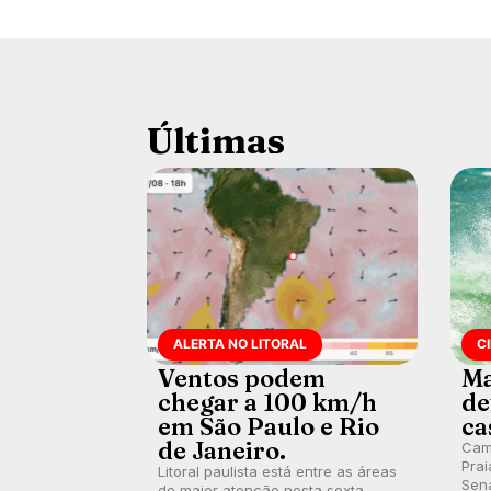
Últimas
ALERTA NO LITORAL
C
Ventos podem
Ma
chegar a 100 km/h
de
em São Paulo e Rio
ca
de Janeiro.
Cam
Prai
Litoral paulista está entre as áreas
Sena
de maior atenção nesta sexta-