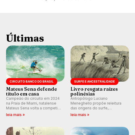
Últimas
CIRCUITO BANCO DO BRASIL
SURFE E ANCESTRALIDADE
Mateus Sena defende
Livro resgata raízes
título em casa
polinésias
Campeão do circuito em 2024
Antropólogo Luciano
na Praia de Miami, natalense
Meneghello propõe releitura
Mateus Sena volta a competir
das origens do surfe,
em casa em busca de manter a
resgatando a cultura polinésia
leia mais »
leia mais »
hegemonia potiguar em etapa
e questionando a visão
do Circuito Banco do Brasil.
ocidental que transformou a
prática em esporte e indústria.