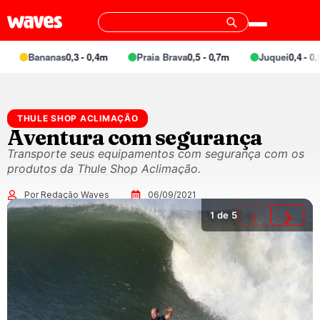
Bananas
0,3 - 0,4m
Praia Brava
0,5 - 0,7m
Juquei
0,4 - 0,6
THULE SHOP ACLIMAÇÃO
Aventura com segurança
Transporte seus equipamentos com segurança com os
produtos da Thule Shop Aclimação.
Por Redação Waves
06/09/2021
1
de 5
❮
❯