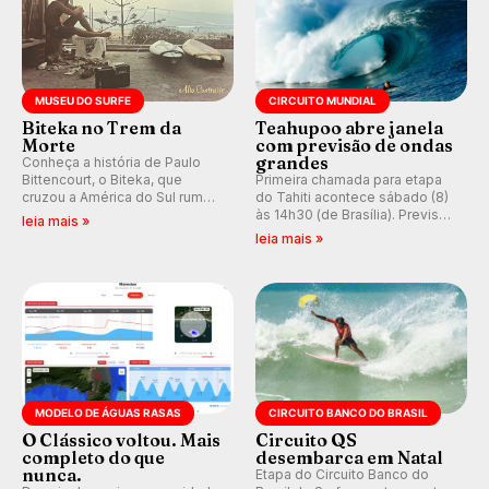
MUSEU DO SURFE
CIRCUITO MUNDIAL
Biteka no Trem da
Teahupoo abre janela
Morte
com previsão de ondas
grandes
Conheça a história de Paulo
Bittencourt, o Biteka, que
Primeira chamada para etapa
cruzou a América do Sul rumo
do Tahiti acontece sábado (8)
ao Pacífico em uma jornada
às 14h30 (de Brasília). Previsão
leia mais »
que se tornou um marco de
indica swell consistente.
leia mais »
aventura, resiliência e paixão
Medina embarca para evento e
pelo surfe.
WSL divulga baterias, com
Kelly Slater convidado.
MODELO DE ÁGUAS RASAS
CIRCUITO BANCO DO BRASIL
O Clássico voltou. Mais
Circuito QS
completo do que
desembarca em Natal
nunca.
Etapa do Circuito Banco do