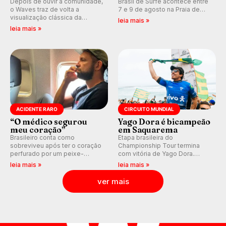
Depois de ouvir a comunidade,
Brasil de Surfe acontece entre
o Waves traz de volta a
7 e 9 de agosto na Praia de
visualização clássica da
Miami (RN), em disputas
leia mais »
previsão de águas rasas,
válidas pelo Qualifying Series
leia mais »
agora integrada à nova
(QS) 4.000 e pela corrida por
plataforma e com previsão das
vagas no Challenger Series.
ondas para até 16 dias.
ACIDENTE RARO
CIRCUITO MUNDIAL
“O médico segurou
Yago Dora é bicampeão
meu coração”
em Saquarema
Brasileiro conta como
Etapa brasileira do
sobreviveu após ter o coração
Championship Tour termina
perfurado por um peixe-
com vitória de Yago Dora.
agulha enquanto surfava na
Sawyer Lindblad vence entre
leia mais »
leia mais »
Costa Rica.
as mulheres e Leonardo
Fioravanti assume liderança do
ver mais
ranking mundial da WSL, na
etapa de Saquarema.