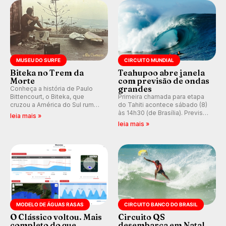
prática em esporte e indústria.
MUSEU DO SURFE
CIRCUITO MUNDIAL
Biteka no Trem da
Teahupoo abre janela
Morte
com previsão de ondas
grandes
Conheça a história de Paulo
Bittencourt, o Biteka, que
Primeira chamada para etapa
cruzou a América do Sul rumo
do Tahiti acontece sábado (8)
ao Pacífico em uma jornada
às 14h30 (de Brasília). Previsão
leia mais »
que se tornou um marco de
indica swell consistente.
leia mais »
aventura, resiliência e paixão
Medina embarca para evento e
pelo surfe.
WSL divulga baterias, com
Kelly Slater convidado.
MODELO DE ÁGUAS RASAS
CIRCUITO BANCO DO BRASIL
O Clássico voltou. Mais
Circuito QS
completo do que
desembarca em Natal