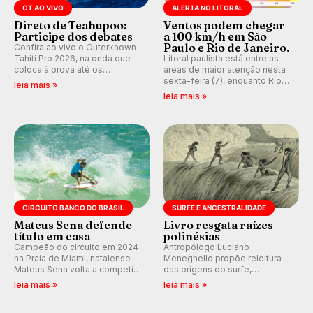
CT AO VIVO
ALERTA NO LITORAL
Direto de Teahupoo:
Ventos podem chegar
Participe dos debates
a 100 km/h em São
Paulo e Rio de Janeiro.
Confira ao vivo o Outerknown
Tahiti Pro 2026, na onda que
Litoral paulista está entre as
coloca à prova até os
áreas de maior atenção nesta
melhores surfistas do mundo.
sexta-feira (7), enquanto Rio
leia mais »
E participe dos debates em
de Janeiro também recebe
leia mais »
tempo real durante as etapas
alerta para ventos fortes.
do Mundial da WSL.
Rajadas já chegaram a 97,2
km/h em Itanhaém.
CIRCUITO BANCO DO BRASIL
SURFE E ANCESTRALIDADE
Mateus Sena defende
Livro resgata raízes
título em casa
polinésias
Campeão do circuito em 2024
Antropólogo Luciano
na Praia de Miami, natalense
Meneghello propõe releitura
Mateus Sena volta a competir
das origens do surfe,
em casa em busca de manter a
resgatando a cultura polinésia
leia mais »
leia mais »
hegemonia potiguar em etapa
e questionando a visão
do Circuito Banco do Brasil.
ocidental que transformou a