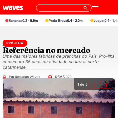
Bananas
0,2 - 0,9m
Praia Brava
0,4 - 2,0m
Juquei
0,4 - 1,4m
PRÓ-ILHA
Referência no mercado
Uma das maiores fábricas de pranchas do País, Pró-Ilha
comemora 36 anos de atividade no litoral norte
catarinense.
Por Redação Waves
12/05/2020
1
de 5
❮
❯