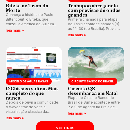
Biteka no Trem da
Teahupoo abre janela
Morte
com previsão de ondas
grandes
Conheça a história de Paulo
Bittencourt, o Biteka, que
Primeira chamada para etapa
cruzou a América do Sul rumo
do Tahiti acontece sábado (8)
ao Pacífico em uma jornada
às 14h30 (de Brasília). Previsão
leia mais »
que se tornou um marco de
indica swell consistente.
leia mais »
aventura, resiliência e paixão
Medina embarca para evento e
pelo surfe.
WSL divulga baterias, com
Kelly Slater convidado.
MODELO DE ÁGUAS RASAS
CIRCUITO BANCO DO BRASIL
O Clássico voltou. Mais
Circuito QS
completo do que
desembarca em Natal
nunca.
Etapa do Circuito Banco do
Depois de ouvir a comunidade,
Brasil de Surfe acontece entre
o Waves traz de volta a
7 e 9 de agosto na Praia de
visualização clássica da
Miami (RN), em disputas
leia mais »
previsão de águas rasas,
válidas pelo Qualifying Series
leia mais »
agora integrada à nova
(QS) 4.000 e pela corrida por
plataforma e com previsão das
vagas no Challenger Series.
ver mais