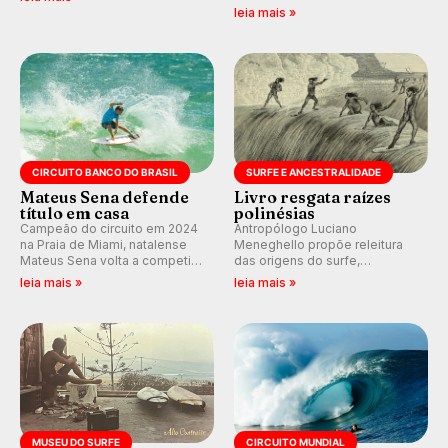
Participe dos comentários e
de Janeiro também recebe
leia mais »
debates em tempo real no
alerta para ventos fortes.
nosso fórum, durante as
Rajadas já chegaram a 97,2
etapas da WSL.
km/h em Itanhaém.
CIRCUITO BANCO DO BRASIL
SURFE E ANCESTRALIDADE
Mateus Sena defende
Livro resgata raízes
título em casa
polinésias
Campeão do circuito em 2024
Antropólogo Luciano
na Praia de Miami, natalense
Meneghello propõe releitura
Mateus Sena volta a competir
das origens do surfe,
em casa em busca de manter a
resgatando a cultura polinésia
leia mais »
leia mais »
hegemonia potiguar em etapa
e questionando a visão
do Circuito Banco do Brasil.
ocidental que transformou a
prática em esporte e indústria.
MUSEU DO SURFE
CIRCUITO MUNDIAL