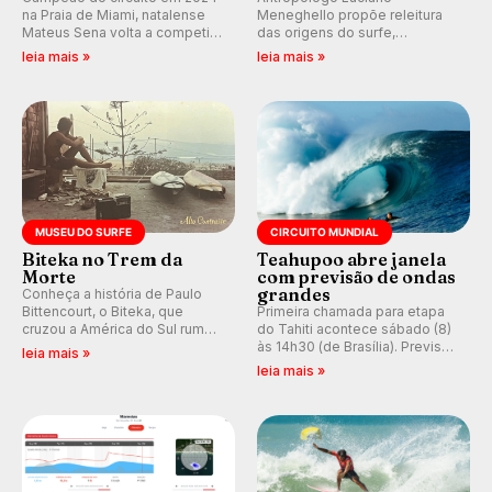
na Praia de Miami, natalense
Meneghello propõe releitura
Mateus Sena volta a competir
das origens do surfe,
em casa em busca de manter a
resgatando a cultura polinésia
leia mais »
leia mais »
hegemonia potiguar em etapa
e questionando a visão
do Circuito Banco do Brasil.
ocidental que transformou a
prática em esporte e indústria.
MUSEU DO SURFE
CIRCUITO MUNDIAL
Biteka no Trem da
Teahupoo abre janela
Morte
com previsão de ondas
grandes
Conheça a história de Paulo
Bittencourt, o Biteka, que
Primeira chamada para etapa
cruzou a América do Sul rumo
do Tahiti acontece sábado (8)
ao Pacífico em uma jornada
às 14h30 (de Brasília). Previsão
leia mais »
que se tornou um marco de
indica swell consistente.
leia mais »
aventura, resiliência e paixão
Medina embarca para evento e
pelo surfe.
WSL divulga baterias, com
Kelly Slater convidado.