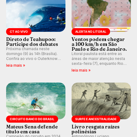
CT AO VIVO
ALERTA NO LITORAL
Direto de Teahupoo:
Ventos podem chegar
Participe dos debates
a 100 km/h em São
Paulo e Rio de Janeiro.
Próxima chamada neste
domingo (9) às 14h (Brasília).
Litoral paulista está entre as
Confira ao vivo o Outerknown
áreas de maior atenção nesta
Tahiti Pro 2026 e participe dos
sexta-feira (7), enquanto Rio
leia mais »
comentários e debates em
de Janeiro também recebe
leia mais »
tempo real no nosso fórum,
alerta para ventos fortes.
durante as etapas da WSL.
Rajadas já chegaram a 97,2
km/h em Itanhaém.
CIRCUITO BANCO DO BRASIL
SURFE E ANCESTRALIDADE
Mateus Sena defende
Livro resgata raízes
título em casa
polinésias
Campeão do circuito em 2024
Antropólogo Luciano