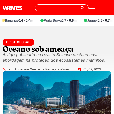
nanas
0,4 - 0,4m
Praia Brava
0,7 - 0,8m
Juquei
0,6 - 0,7m
CRISE GLOBAL
Oceano sob ameaça
Artigo publicado na revista Science destaca nova
abordagem na proteção dos ecossistemas marinhos.
Por Anderson Guerreiro, Redação Waves
05/09/2023