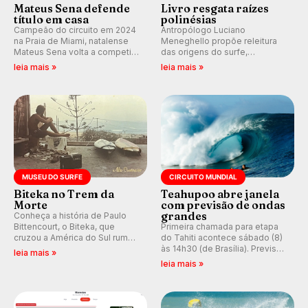
Mateus Sena defende
Livro resgata raízes
título em casa
polinésias
Campeão do circuito em 2024
Antropólogo Luciano
na Praia de Miami, natalense
Meneghello propõe releitura
Mateus Sena volta a competir
das origens do surfe,
em casa em busca de manter a
resgatando a cultura polinésia
leia mais »
leia mais »
hegemonia potiguar em etapa
e questionando a visão
do Circuito Banco do Brasil.
ocidental que transformou a
prática em esporte e indústria.
MUSEU DO SURFE
CIRCUITO MUNDIAL
Biteka no Trem da
Teahupoo abre janela
Morte
com previsão de ondas
grandes
Conheça a história de Paulo
Bittencourt, o Biteka, que
Primeira chamada para etapa
cruzou a América do Sul rumo
do Tahiti acontece sábado (8)
ao Pacífico em uma jornada
às 14h30 (de Brasília). Previsão
leia mais »
que se tornou um marco de
indica swell consistente.
leia mais »
aventura, resiliência e paixão
Medina embarca para evento e
pelo surfe.
WSL divulga baterias, com
Kelly Slater convidado.