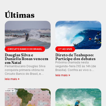
Últimas
CIRCUITO BANCO DO BRASIL
CT AO VIVO
Douglas Silva e
Direto de Teahupoo:
Daniella Rosas vencem
Participe dos debates
em Natal
Próxima chamada nesta
Pernambucano Douglas Silva
segunda-feira (10) às 14h (de
conquista primeira vitória no
Brasília). Confira ao vivo o
Circuito Banco do Brasil, e
Outerknown Tahiti Pro 2026 e
leia mais »
peruana Daniella Rosas vence
participe dos comentários e
leia mais »
no feminino na etapa de Natal,
debates no nosso fórum,
disputada na Praia de Miami
durante as etapas da WSL.
(RN).