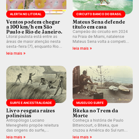
ALERTA NO LITORAL
CIRCUITO BANCO DO BRASIL
Ventos podem chegar
Mateus Sena defende
a 100 km/h em São
título em casa
Paulo e Rio de Janeiro.
Campeão do circuito em 2024
Litoral paulista está entre as
na Praia de Miami, natalense
áreas de maior atenção nesta
Mateus Sena volta a competir
sexta-feira (7), enquanto Rio
em casa em busca de manter a
leia mais »
de Janeiro também recebe
hegemonia potiguar em etapa
leia mais »
alerta para ventos fortes.
do Circuito Banco do Brasil.
Rajadas já chegaram a 97,2
km/h em Itanhaém.
SURFE E ANCESTRALIDADE
MUSEU DO SURFE
Livro resgata raízes
Biteka no Trem da
polinésias
Morte
Antropólogo Luciano
Conheça a história de Paulo
Meneghello propõe releitura
Bittencourt, o Biteka, que
das origens do surfe,
cruzou a América do Sul rumo
resgatando a cultura polinésia
ao Pacífico em uma jornada
leia mais »
leia mais »