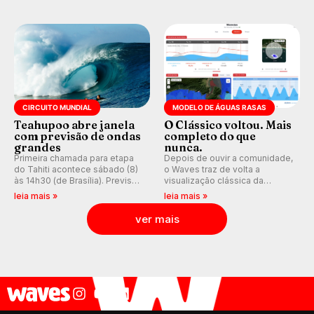
e questionando a visão
que se tornou um marco de
ocidental que transformou a
aventura, resiliência e paixão
prática em esporte e indústria.
pelo surfe.
CIRCUITO MUNDIAL
MODELO DE ÁGUAS RASAS
Teahupoo abre janela
O Clássico voltou. Mais
com previsão de ondas
completo do que
grandes
nunca.
Primeira chamada para etapa
Depois de ouvir a comunidade,
do Tahiti acontece sábado (8)
o Waves traz de volta a
às 14h30 (de Brasília). Previsão
visualização clássica da
indica swell consistente.
previsão de águas rasas,
leia mais »
leia mais »
Medina embarca para evento e
agora integrada à nova
WSL divulga baterias, com
plataforma e com previsão das
ver mais
Kelly Slater convidado.
ondas para até 16 dias.