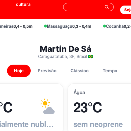
cultura
Sej
ras
0,4 - 0,5m
Massaguaçu
0,3 - 0,4m
Cocanha
0,2 - 0
Martin De Sá
Caraguatatuba, SP, Brasil 🇧🇷
Hoje
Previsão
Clássico
Tempo
Água
°C
23°C
parcialmente nublado
sem neoprene