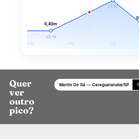
11:57
0
0,40m
03:19
00h
06h
12h
Quer
Martin De Sá — Caraguatatuba/SP
ver
outro
pico?