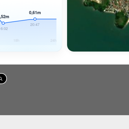
0,61m
,52m
20:47
16:02
18h
24h