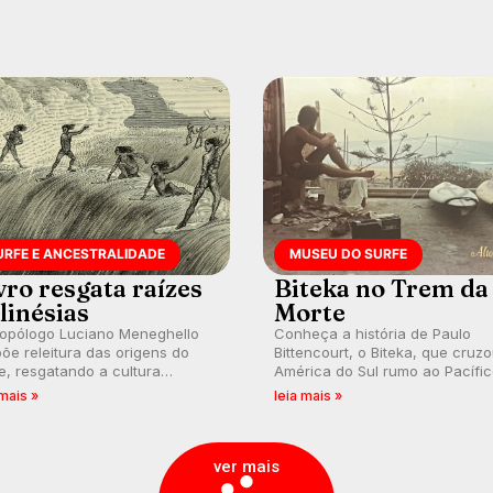
URFE E ANCESTRALIDADE
MUSEU DO SURFE
vro resgata raízes
Biteka no Trem da
linésias
Morte
ropólogo Luciano Meneghello
Conheça a história de Paulo
õe releitura das origens do
Bittencourt, o Biteka, que cruz
e, resgatando a cultura
América do Sul rumo ao Pacífi
nésia e questionando a visão
em uma jornada que se tornou
 mais »
leia mais »
ental que transformou a
marco de aventura, resiliência 
ica em esporte e indústria.
paixão pelo surfe.
ver mais