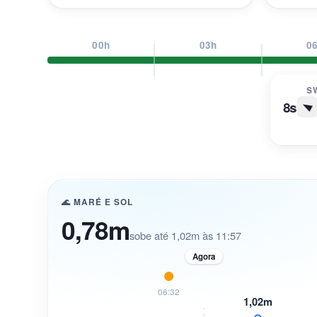
00h
03h
0
S
8s
🌊 MARÉ E SOL
0,78m
sobe até 1,02m às 11:57
Agora
06:32
1,02m