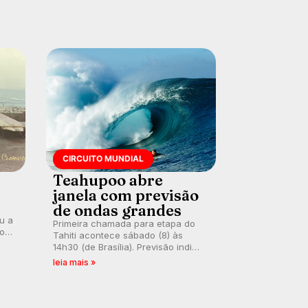
CIRCUITO MUNDIAL
Teahupoo abre
janela com previsão
de ondas grandes
ou a
Primeira chamada para etapa do
co
Tahiti acontece sábado (8) às
 um
14h30 (de Brasília). Previsão indica
e
swell consistente. Medina
leia mais »
embarca para evento e WSL
divulga baterias, com Kelly Slater
convidado.