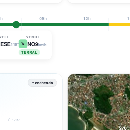
6h
09h
12h
1
WELL
VENTO
ESE
NO
9
118°
km/h
TERRAL
↑ enchendo
☾ 17:41