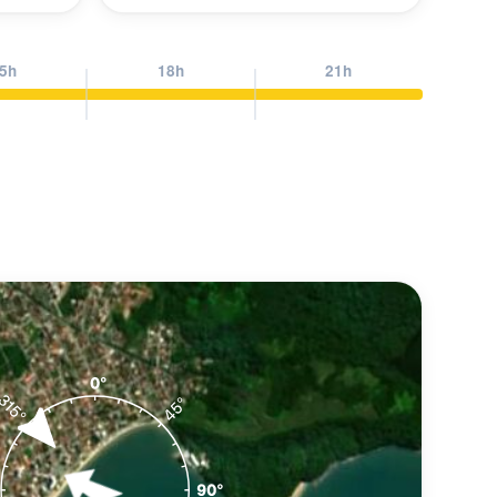
5h
18h
21h