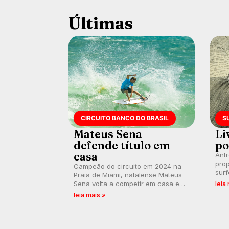
Últimas
CIRCUITO BANCO DO BRASIL
S
Mateus Sena
Li
defende título em
po
casa
Ant
prop
Campeão do circuito em 2024 na
surf
Praia de Miami, natalense Mateus
poli
Sena volta a competir em casa em
leia
ocid
busca de manter a hegemonia
leia mais »
prát
potiguar em etapa do Circuito
Banco do Brasil.