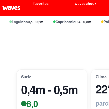
favoritos
wavescheck
Laguinho
0,5 - 0,6m
Capricornio
0,4 - 0,5m
Palmei
Surfe
Clima
22
0,4m - 0,5m
8,0