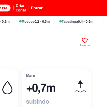
Criar
Entrar
a Pro
conta
,3m
Mococa
0,2 - 0,3m
Tabatinga
0,4 - 0,5m
Pon
Favorito
Maré
+0,7m
subindo