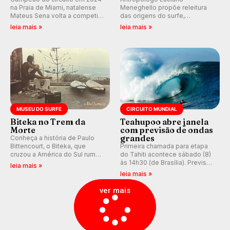
na Praia de Miami, natalense
Meneghello propõe releitura
Mateus Sena volta a competir
das origens do surfe,
em casa em busca de manter a
resgatando a cultura polinésia
leia mais »
leia mais »
hegemonia potiguar em etapa
e questionando a visão
do Circuito Banco do Brasil.
ocidental que transformou a
prática em esporte e indústria.
MUSEU DO SURFE
CIRCUITO MUNDIAL
Biteka no Trem da
Teahupoo abre janela
Morte
com previsão de ondas
grandes
Conheça a história de Paulo
Bittencourt, o Biteka, que
Primeira chamada para etapa
cruzou a América do Sul rumo
do Tahiti acontece sábado (8)
ao Pacífico em uma jornada
às 14h30 (de Brasília). Previsão
leia mais »
que se tornou um marco de
indica swell consistente.
leia mais »
aventura, resiliência e paixão
Medina embarca para evento e
pelo surfe.
WSL divulga baterias, com
ver mais
Kelly Slater convidado.