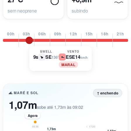
sem neoprene
subindo
00h
03h
06h
09h
12h
15h
18h
21h
SWELL
VENTO
9s
SE
ESE
14
136°
km/h
MARAL
↑ enchendo
🌊 MARÉ E SOL
1,07m
sobe até 1,73m às 09:02
Agora
05:36
☾ 17:20
1,73m
1,62m