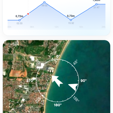
09:02
21:47
0,73m
0,72m
15:32
02:55
00h
06h
12h
18h
24h