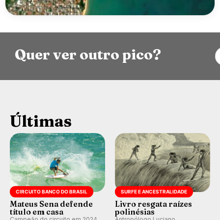
Quer ver outro pico?
Últimas
CIRCUITO BANCO DO BRASIL
SURFE E ANCESTRALIDADE
Mateus Sena defende
Livro resgata raízes
título em casa
polinésias
Campeão do circuito em 2024
Antropólogo Luciano