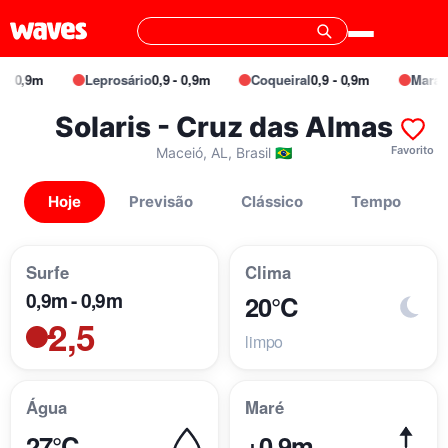
- 0,9m
Leprosário
0,9 - 0,9m
Coqueiral
0,9 - 0,9m
Maraca
Solaris - Cruz das Almas
Favorito
Maceió, AL, Brasil 🇧🇷
Hoje
Previsão
Clássico
Tempo
Surfe
Clima
0,9m - 0,9m
20°C
2,5
limpo
Água
Maré
27°C
+0,9m