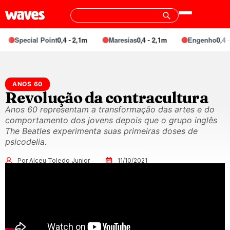
Special Point
0,4 - 2,1m
Maresias
0,4 - 2,1m
Engenho
0,4 - 1,5
ANOS 60
Revolução da contracultura
Anos 60 representam a transformação das artes e do
comportamento dos jovens depois que o grupo inglês
The Beatles experimenta suas primeiras doses de
psicodelia.
Por Alceu Toledo Junior
11/10/2021