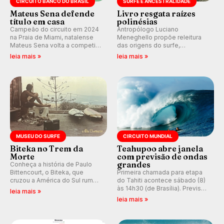
CIRCUITO BANCO DO BRASIL
SURFE E ANCESTRALIDADE
Mateus Sena defende
Livro resgata raízes
título em casa
polinésias
Campeão do circuito em 2024
Antropólogo Luciano
na Praia de Miami, natalense
Meneghello propõe releitura
Mateus Sena volta a competir
das origens do surfe,
em casa em busca de manter a
resgatando a cultura polinésia
leia mais »
leia mais »
hegemonia potiguar em etapa
e questionando a visão
do Circuito Banco do Brasil.
ocidental que transformou a
prática em esporte e indústria.
MUSEU DO SURFE
CIRCUITO MUNDIAL
Biteka no Trem da
Teahupoo abre janela
Morte
com previsão de ondas
grandes
Conheça a história de Paulo
Bittencourt, o Biteka, que
Primeira chamada para etapa
cruzou a América do Sul rumo
do Tahiti acontece sábado (8)
ao Pacífico em uma jornada
às 14h30 (de Brasília). Previsão
leia mais »
que se tornou um marco de
indica swell consistente.
leia mais »
aventura, resiliência e paixão
Medina embarca para evento e
pelo surfe.
WSL divulga baterias, com
Kelly Slater convidado.