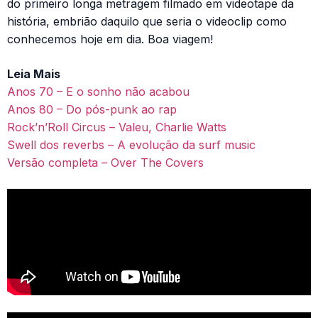
do primeiro longa metragem filmado em videotape da
história, embrião daquilo que seria o videoclip como
conhecemos hoje em dia. Boa viagem!
Leia Mais
Anos 70 – E o sonho não acabou
Anos 80 – Do pós-punk ao rap
Rock’n’Roll Circus – Valeu, Charlie Watts
Swell dos reverbs – A evolução da surf music
Versão completa – Over The Covers