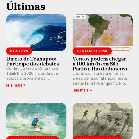
Últimas
CT AO VIVO
ALERTA NO LITORAL
Direto de Teahupoo:
Ventos podem chegar
Participe dos debates
a 100 km/h em São
Paulo e Rio de Janeiro.
Confira ao vivo o Outerknown
Tahiti Pro 2026, na onda que
Litoral paulista está entre as
coloca à prova até os
áreas de maior atenção nesta
melhores surfistas do mundo.
sexta-feira (7), enquanto Rio
leia mais »
Participe dos comentários e
de Janeiro também recebe
leia mais »
debates em tempo real no
alerta para ventos fortes.
nosso fórum, durante as
Rajadas já chegaram a 97,2
etapas da WSL.
km/h em Itanhaém.