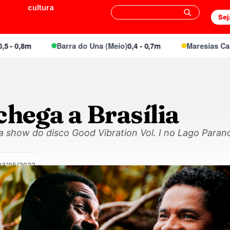
cultura
Sej
0,8m
Barra do Una (Meio)
0,4 - 0,7m
Maresias Canto
0,
chega a Brasília
 show do disco Good Vibration Vol. I no Lago Paranoá
03/05/2022