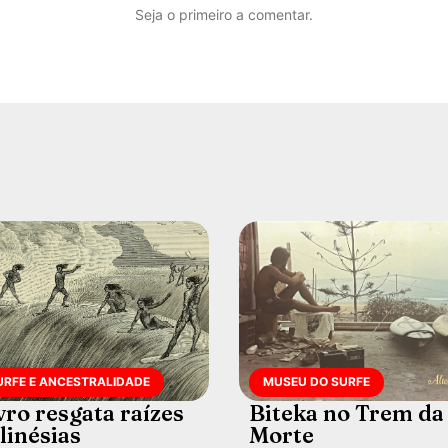
Seja o primeiro a comentar.
URFE E ANCESTRALIDADE
MUSEU DO SURFE
vro resgata raízes
Biteka no Trem da
linésias
Morte