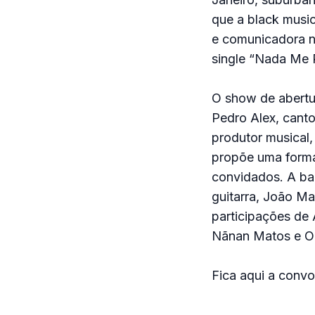
que a black musi
e comunicadora n
single “Nada Me P
O show de abertur
Pedro Alex, canto
produtor musical,
propõe uma formaç
convidados. A ba
guitarra, João Ma
participações de 
Nãnan Matos e Or
Fica aqui a conv