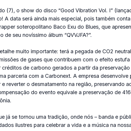
 (7), o show do disco “Good Vibration Vol. I” (lanç
o! A data será ainda mais especial, pois também cont
apper soteropolitano Baco Exu do Blues, que apresent
rio de seu novíssimo álbum “QVVJFA?”.
talhe muito importante: terá a pegada de CO2 neutral
emissões de gases que contribuem com o efeito estufa
créditos de carbono gerados a partir da preservação 
a parceria com a Carbonext. A empresa desenvolve 
 e reverter o desmatamento na região, preservando a
ompensação do evento equivale a preservação de 416
ônia.
ue já se tornou uma tradição, onde nós – banda e públ
dos ilustres para celebrar a vida e a música na noss