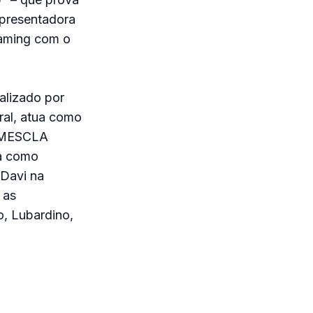
apresentadora
eaming com o
alizado por
ral, atua como
O MESCLA
ia como
 Davi na
 as
o, Lubardino,