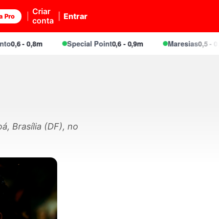
Criar
Entrar
a Pro
conta
6 - 0,8m
Special Point
0,6 - 0,9m
Maresias
0,5 - 0,9m
, Brasília (DF), no