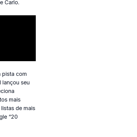
e Carlo.
 pista com
l lançou seu
eciona
tos mais
listas de mais
gle “20