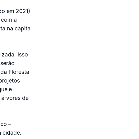
ado em 2021)
a com a
a na capital
izada. Isso
 serão
da Floresta
projetos
quele
 árvores de
ico –
a cidade.