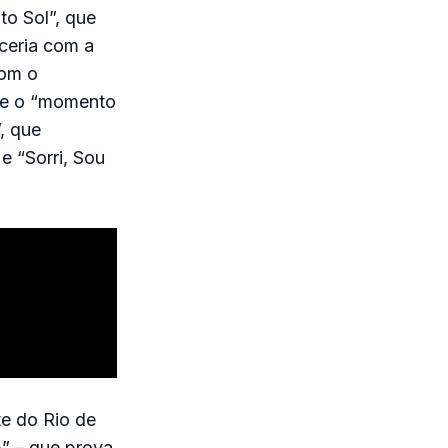
to Sol”, que
rceria com a
com o
que o “momento
, que
e “Sorri, Sou
te do Rio de
p” – que prova