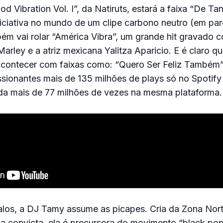
d Vibration Vol. I”, da Natiruts, estará a faixa “De Tan
iniciativa no mundo de um clipe carbono neutro (em pa
ém vai rolar “América Vibra”, um grande hit gravado 
arley e a atriz mexicana Yalitza Aparicio. E é claro 
 acontecer com faixas como: “Quero Ser Feliz Também”
ssionantes mais de 135 milhões de plays só no Spotify 
ada mais de 77 milhões de vezes na mesma plataforma.
alos, a DJ Tamy assume as picapes. Cria da Zona Nor
a convicta, ela é precursora do movimento “black po