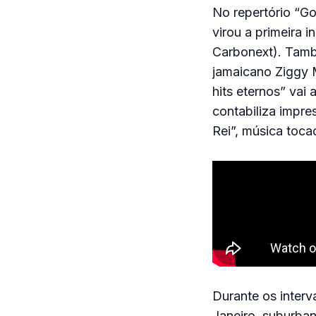
No repertório “Goo
virou a primeira 
Carbonext). Tamb
jamaicano Ziggy M
hits eternos” vai
contabiliza impre
Rei”, música toc
Durante os interv
Janeiro, suburban