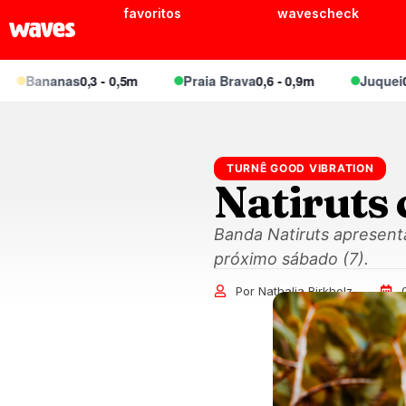
favoritos
wavescheck
ananas
0,3 - 0,5m
Praia Brava
0,6 - 0,9m
Juquei
0,5 - 
TURNÊ GOOD VIBRATION
Natiruts 
Banda Natiruts apresenta
próximo sábado (7).
Por Nathalia Birkholz