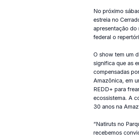
No próximo sábado
estreia no Cerrad
apresentação do r
federal o repertó
O show tem um de
significa que as 
compensadas por 
Amazônica, em um
REDD+ para frear
ecossistema. A c
30 anos na Amaz
“Natiruts no Parq
recebemos convida