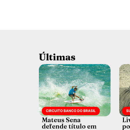
Últimas
CIRCUITO BANCO DO BRASIL
S
Mateus Sena
Li
defende título em
po