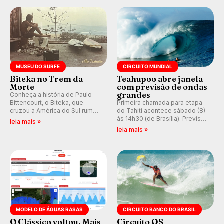
prática em esporte e indústria.
MUSEU DO SURFE
CIRCUITO MUNDIAL
Biteka no Trem da
Teahupoo abre janela
Morte
com previsão de ondas
grandes
Conheça a história de Paulo
Bittencourt, o Biteka, que
Primeira chamada para etapa
cruzou a América do Sul rumo
do Tahiti acontece sábado (8)
ao Pacífico em uma jornada
às 14h30 (de Brasília). Previsão
leia mais »
que se tornou um marco de
indica swell consistente.
leia mais »
aventura, resiliência e paixão
Medina embarca para evento e
pelo surfe.
WSL divulga baterias, com
Kelly Slater convidado.
MODELO DE ÁGUAS RASAS
CIRCUITO BANCO DO BRASIL
O Clássico voltou. Mais
Circuito QS