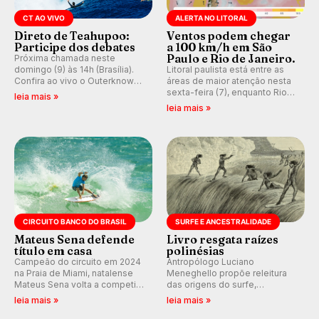
CT AO VIVO
ALERTA NO LITORAL
Direto de Teahupoo:
Ventos podem chegar
Participe dos debates
a 100 km/h em São
Paulo e Rio de Janeiro.
Próxima chamada neste
domingo (9) às 14h (Brasília).
Litoral paulista está entre as
Confira ao vivo o Outerknown
áreas de maior atenção nesta
Tahiti Pro 2026 e participe dos
sexta-feira (7), enquanto Rio
leia mais »
comentários e debates em
de Janeiro também recebe
leia mais »
tempo real no nosso fórum,
alerta para ventos fortes.
durante as etapas da WSL.
Rajadas já chegaram a 97,2
km/h em Itanhaém.
CIRCUITO BANCO DO BRASIL
SURFE E ANCESTRALIDADE
Mateus Sena defende
Livro resgata raízes
título em casa
polinésias
Campeão do circuito em 2024
Antropólogo Luciano
na Praia de Miami, natalense
Meneghello propõe releitura
Mateus Sena volta a competir
das origens do surfe,
em casa em busca de manter a
resgatando a cultura polinésia
leia mais »
leia mais »
hegemonia potiguar em etapa
e questionando a visão
do Circuito Banco do Brasil.
ocidental que transformou a