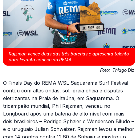
Rajzman vence duas das três baterias e apresenta talento
para levanta caneco do REMA.
Foto:
Thiago Diz
O Finals Day do REMA WSL Saquarema Surf Festival
contou com altas ondas, sol, praia cheia e disputas
eletrizantes na Praia de Itaúna, em Saquarema. O
tricampeão mundial, Phil Rajzman, venceu no
Longboard após uma bateria de alto nível com mais
dois brasileiros – Rodrigo Sphaier e Wenderson Biludo –
e o uruguaio Julian Schweizer. Rajzman levou a melhor
com 14 pontos contra 12.60 de Sphaier e mostrou o