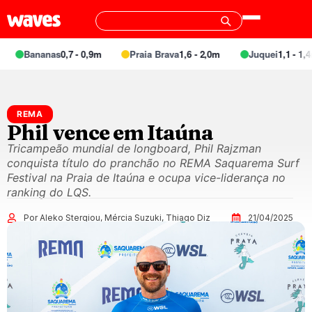
Bananas
0,7 - 0,9m
Praia Brava
1,6 - 2,0m
Juquei
1,1 - 1,4m
REMA
Phil vence em Itaúna
Tricampeão mundial de longboard, Phil Rajzman
conquista título do pranchão no REMA Saquarema Surf
Festival na Praia de Itaúna e ocupa vice-liderança no
ranking do LQS.
Por Aleko Stergiou, Mércia Suzuki, Thiago Diz
21/04/2025