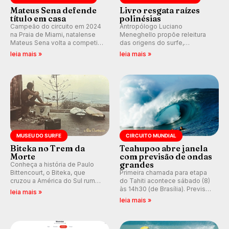
Mateus Sena defende
Livro resgata raízes
título em casa
polinésias
Campeão do circuito em 2024
Antropólogo Luciano
na Praia de Miami, natalense
Meneghello propõe releitura
Mateus Sena volta a competir
das origens do surfe,
em casa em busca de manter a
resgatando a cultura polinésia
leia mais »
leia mais »
hegemonia potiguar em etapa
e questionando a visão
do Circuito Banco do Brasil.
ocidental que transformou a
prática em esporte e indústria.
MUSEU DO SURFE
CIRCUITO MUNDIAL
Biteka no Trem da
Teahupoo abre janela
Morte
com previsão de ondas
grandes
Conheça a história de Paulo
Bittencourt, o Biteka, que
Primeira chamada para etapa
cruzou a América do Sul rumo
do Tahiti acontece sábado (8)
ao Pacífico em uma jornada
às 14h30 (de Brasília). Previsão
leia mais »
que se tornou um marco de
indica swell consistente.
leia mais »
aventura, resiliência e paixão
Medina embarca para evento e
pelo surfe.
WSL divulga baterias, com
Kelly Slater convidado.