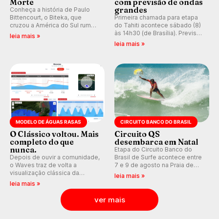
Morte
com previsão de ondas
grandes
Conheça a história de Paulo
Bittencourt, o Biteka, que
Primeira chamada para etapa
cruzou a América do Sul rumo
do Tahiti acontece sábado (8)
ao Pacífico em uma jornada
às 14h30 (de Brasília). Previsão
leia mais »
que se tornou um marco de
indica swell consistente.
leia mais »
aventura, resiliência e paixão
Medina embarca para evento e
pelo surfe.
WSL divulga baterias, com
Kelly Slater convidado.
MODELO DE ÁGUAS RASAS
CIRCUITO BANCO DO BRASIL
O Clássico voltou. Mais
Circuito QS
completo do que
desembarca em Natal
nunca.
Etapa do Circuito Banco do
Depois de ouvir a comunidade,
Brasil de Surfe acontece entre
o Waves traz de volta a
7 e 9 de agosto na Praia de
visualização clássica da
Miami (RN), em disputas
leia mais »
previsão de águas rasas,
válidas pelo Qualifying Series
leia mais »
agora integrada à nova
(QS) 4.000 e pela corrida por
plataforma e com previsão das
vagas no Challenger Series.
ver mais
ondas para até 16 dias.