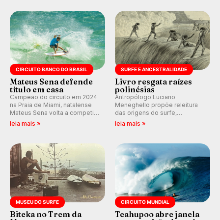
durante as etapas da WSL.
Rajadas já chegaram a 97,2
km/h em Itanhaém.
CIRCUITO BANCO DO BRASIL
SURFE E ANCESTRALIDADE
Mateus Sena defende
Livro resgata raízes
título em casa
polinésias
Campeão do circuito em 2024
Antropólogo Luciano
na Praia de Miami, natalense
Meneghello propõe releitura
Mateus Sena volta a competir
das origens do surfe,
em casa em busca de manter a
resgatando a cultura polinésia
leia mais »
leia mais »
hegemonia potiguar em etapa
e questionando a visão
do Circuito Banco do Brasil.
ocidental que transformou a
prática em esporte e indústria.
MUSEU DO SURFE
CIRCUITO MUNDIAL
Biteka no Trem da
Teahupoo abre janela