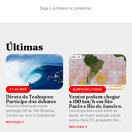
Seja o primeiro a comentar.
Últimas
CT AO VIVO
ALERTA NO LITORAL
Direto de Teahupoo:
Ventos podem chegar
Participe dos debates
a 100 km/h em São
Paulo e Rio de Janeiro.
Próxima chamada neste
domingo (9) às 14h (Brasília).
Litoral paulista está entre as
Confira ao vivo o Outerknown
áreas de maior atenção nesta
Tahiti Pro 2026 e participe dos
sexta-feira (7), enquanto Rio
leia mais »
comentários e debates em
de Janeiro também recebe
leia mais »
tempo real no nosso fórum,
alerta para ventos fortes.