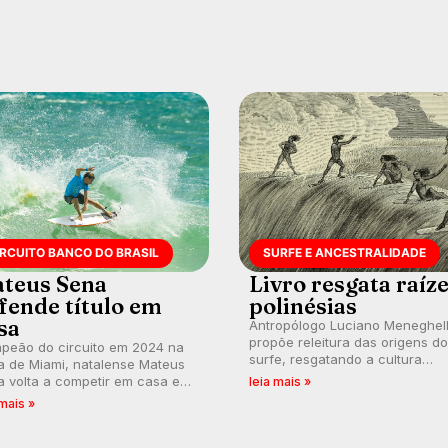
IRCUITO BANCO DO BRASIL
SURFE E ANCESTRALIDADE
teus Sena
Livro resgata raíz
fende título em
polinésias
sa
Antropólogo Luciano Meneghel
propõe releitura das origens do
peão do circuito em 2024 na
surfe, resgatando a cultura
a de Miami, natalense Mateus
polinésia e questionando a vis
 volta a competir em casa em
leia mais »
ocidental que transformou a
ca de manter a hegemonia
 mais »
prática em esporte e indústria.
guar em etapa do Circuito
o do Brasil.