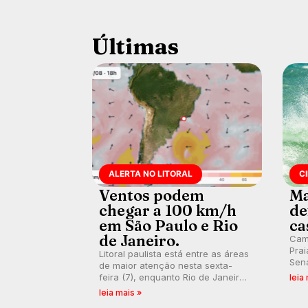
Últimas
ALERTA NO LITORAL
C
Ventos podem
Ma
chegar a 100 km/h
de
em São Paulo e Rio
ca
de Janeiro.
Cam
Prai
Litoral paulista está entre as áreas
Sena
de maior atenção nesta sexta-
bus
feira (7), enquanto Rio de Janeiro
leia
poti
também recebe alerta para ventos
leia mais »
Banc
fortes. Rajadas já chegaram a 97,2