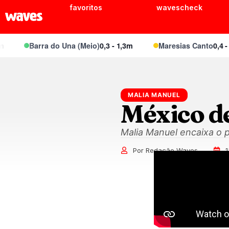
favoritos
wavescheck
Barra do Una (Meio)
0,3 - 1,3m
Maresias Canto
0,4 - 2,
MALIA MANUEL
México d
Malia Manuel encaixa o p
Por Redação Waves
1