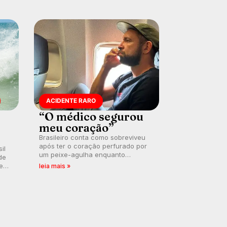
ACIDENTE RARO
“O médico segurou
meu coração”
Brasileiro conta como sobreviveu
após ter o coração perfurado por
il
um peixe-agulha enquanto
de
surfava na Costa Rica.
 em
leia mais »
a
.