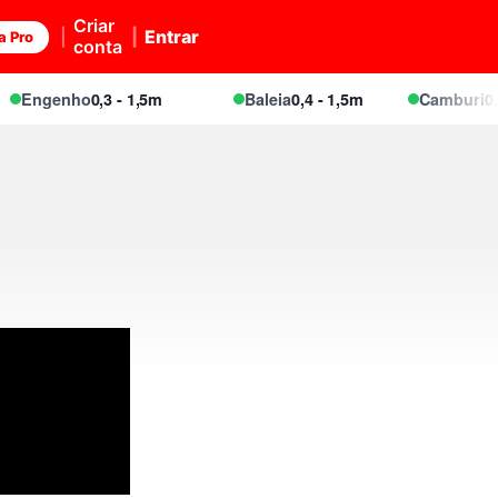
Criar
Entrar
a Pro
conta
Engenho
0,3 - 1,5m
Baleia
0,4 - 1,5m
Camburi
0,4 -