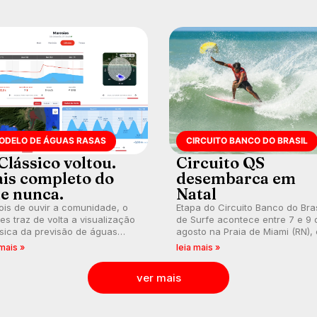
ODELO DE ÁGUAS RASAS
CIRCUITO BANCO DO BRASIL
Clássico voltou.
Circuito QS
is completo do
desembarca em
e nunca.
Natal
is de ouvir a comunidade, o
Etapa do Circuito Banco do Bras
s traz de volta a visualização
de Surfe acontece entre 7 e 9 
sica da previsão de águas
agosto na Praia de Miami (RN),
s, agora integrada à nova
disputas válidas pelo Qualifying
 mais »
leia mais »
aforma e com previsão das
Series (QS) 4.000 e pela corrid
s para até 16 dias.
por vagas no Challenger Series
ver mais