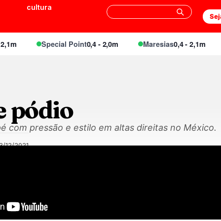
cultura
Sej
1m
Special Point
0,4 - 2,0m
Maresias
0,4 - 2,1m
e pódio
é com pressão e estilo em altas direitas no México.
3/12/2021