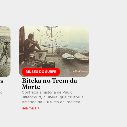
MUSEU DO SURFE
es
Biteka no Trem da
Morte
lo
Conheça a história de Paulo
Bittencourt, o Biteka, que cruzou a
América do Sul rumo ao Pacífico
ão
em uma jornada que se tornou um
leia mais »
marco de aventura, resiliência e
paixão pelo surfe.