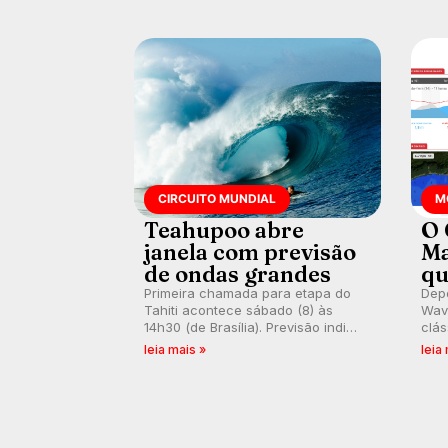
km/h em Itanhaém.
CIRCUITO MUNDIAL
M
Teahupoo abre
O 
janela com previsão
Ma
de ondas grandes
qu
Primeira chamada para etapa do
Depo
Tahiti acontece sábado (8) às
Wave
14h30 (de Brasília). Previsão indica
clás
swell consistente. Medina
rasa
leia mais »
leia
embarca para evento e WSL
plat
divulga baterias, com Kelly Slater
onda
convidado.