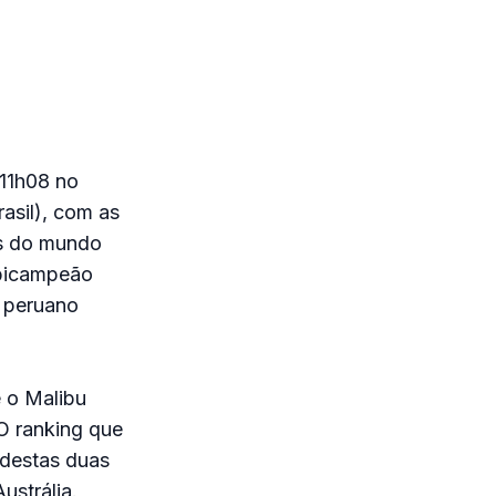
(11h08 no
rasil), com as
rs do mundo
o bicampeão
o peruano
e o Malibu
O ranking que
 destas duas
ustrália.