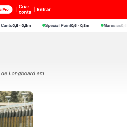
Criar
Entrar
a Pro
conta
0,6 - 0,8m
Special Point
0,6 - 0,8m
Maresias
0,6 - 0,8m
al de Longboard em