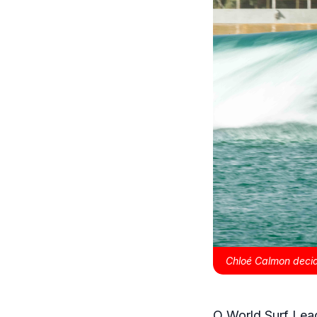
Chloé Calmon decidi
O World Surf Lea