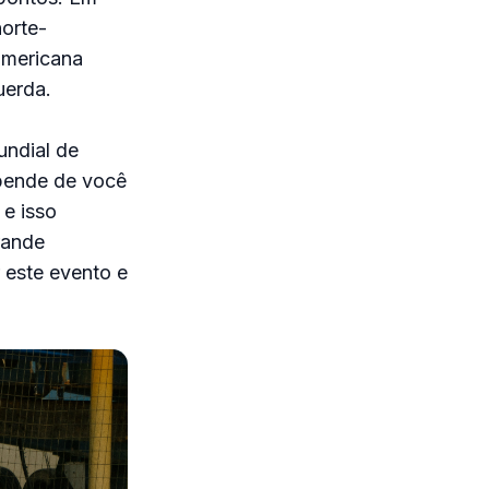
norte-
americana
uerda.
undial de
epende de você
 e isso
rande
 este evento e