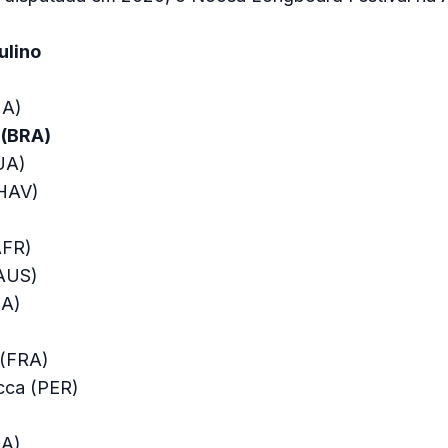
ulino
UA)
 (BRA)
UA)
(HAV)
AFR)
(AUS)
UA)
)
 (FRA)
cca (PER)
UA)