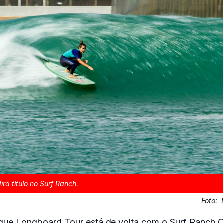
rá título no Surf Ranch.
Foto:
gue Longboard Tour está de volta com o Surf Ranch Cl