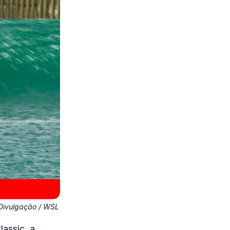
Divulgação / WSL
assic, a