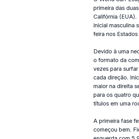
primeira das duas
Califórnia (EUA). 
inicial masculina 
feira nos Estados
Devido à uma nec
o formato da com
vezes para surfa
cada direção. Ini
maior na direita s
para os quatro qu
títulos em uma rod
A primeira fase fe
começou bem. Fico
esquerda com 5,9