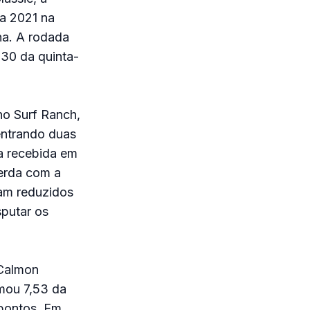
da 2021 na
ina. A rodada
30 da quinta-
o Surf Ranch,
entrando duas
a recebida em
uerda com a
ram reduzidos
sputar os
 Calmon
omou 7,53 da
 pontos. Em