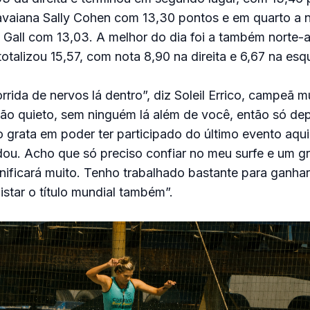
havaiana Sally Cohen com 13,30 pontos e em quarto a 
 Gall com 13,03. A melhor do dia foi a também norte-
 totalizou 15,57, com nota 8,90 na direita e 6,67 na esq
rida de nervos lá dentro”, diz Soleil Errico, campeã m
 tão quieto, sem ninguém lá além de você, então só d
grata em poder ter participado do último evento aqui
dou. Acho que só preciso confiar no meu surfe e um g
gnificará muito. Tenho trabalhado bastante para ganhar
istar o título mundial também”.