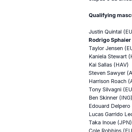
Qualifying masc
Justin Quintal (E
Rodrigo Sphaier
Taylor Jensen (E
Kaniela Stewart 
Kai Sallas (HAV)
Steven Sawyer (
Harrison Roach 
Tony Silvagni (E
Ben Skinner (ING
Edouard Delpero
Lucas Garrido Le
Taka Inoue (JPN)
Cole Robbins (E