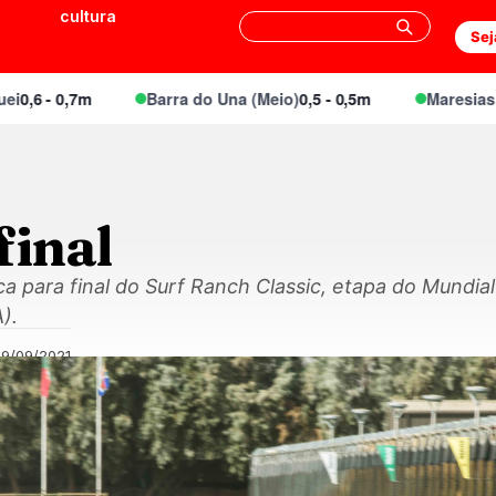
cultura
Sej
- 0,7m
Barra do Una (Meio)
0,5 - 0,5m
Maresias Canto
final
ca para final do Surf Ranch Classic, etapa do Mundi
).
29/09/2021