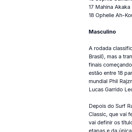
17 Mahina Akaka 
18 Ophelie Ah-Ko
Masculino
A rodada classifi
Brasil), mas a tr
finais começando
estão entre 18 par
mundial Phil Rajz
Lucas Garrido Le
Depois do Surf Ra
Classic, que vai
vai definir os tí
etapas e da única