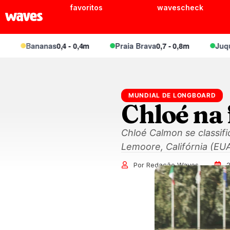
favoritos
wavescheck
Bananas
0,4 - 0,4m
Praia Brava
0,7 - 0,8m
Juquei
0,6 
MUNDIAL DE LONGBOARD
Chloé na 
Chloé Calmon se classifi
Lemoore, Califórnia (EUA
Por Redação Waves