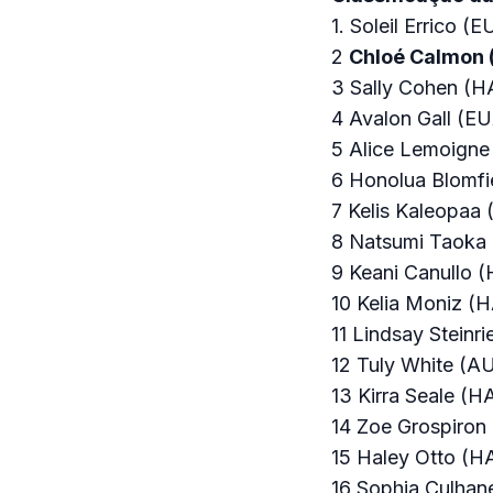
1. Soleil Errico (
2
Chloé Calmon 
3 Sally Cohen (HA
4 Avalon Gall (EU
5 Alice Lemoigne 
6 Honolua Blomfie
7 Kelis Kaleopaa 
8 Natsumi Taoka 
9 Keani Canullo (
10 Kelia Moniz (H
11 Lindsay Steinr
12 Tuly White (AU
13 Kirra Seale (H
14 Zoe Grospiron 
15 Haley Otto (HA
16 Sophia Culhan