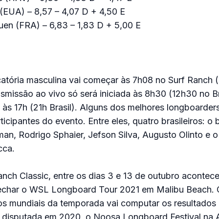
(EUA) – 8,57 – 4,07 D + 4,50 E
uen (FRA) – 6,83 – 1,83 D + 5,00 E
catória masculina vai começar às 7h08 no Surf Ranch 
ansmissão ao vivo só será iniciada às 8h30 (12h30 no B
 às 17h (21h Brasil). Alguns dos melhores longboarde
ticipantes do evento. Entre eles, quatro brasileiros: 
man, Rodrigo Sphaier, Jefson Silva, Augusto Olinto e 
cca.
nch Classic, entre os dias 3 e 13 de outubro acontec
 fechar o WSL Longboard Tour 2021 em Malibu Beach. 
tulos mundiais da temporada vai computar os resultados
 disputada em 2020, o Noosa Longboard Festival na A