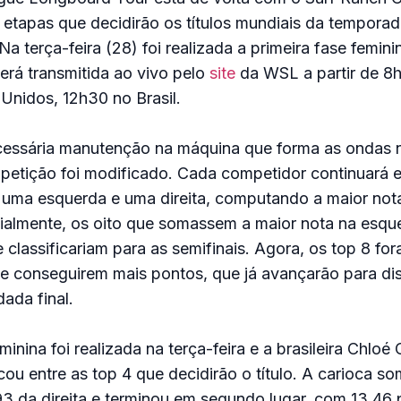
 etapas que decidirão os títulos mundiais da tempora
Na terça-feira (28) foi realizada a primeira fase femin
será transmitida ao vivo pelo
site
da WSL a partir de 8h
 Unidos, 12h30 no Brasil.
essária manutenção na máquina que forma as ondas n
petição foi modificado. Cada competidor continuará 
r uma esquerda e uma direita, computando a maior not
cialmente, os oito que somassem a maior nota na esq
e classificariam para as semifinais. Agora, os top 8 fo
e conseguirem mais pontos, que já avançarão para di
ada final.
minina foi realizada na terça-feira e a brasileira Chloé
u entre as top 4 que decidirão o título. A carioca s
3 da direita e terminou em segundo lugar, com 13,46