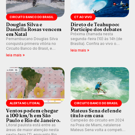
CIRCUITO BANCO DO BRASIL
CT AO VIVO
Douglas Silva e
Direto de Teahupoo:
Daniella Rosas vencem
Participe dos debates
em Natal
Próxima chamada nesta
Pernambucano Douglas Silva
segunda-feira (10) às 14h (de
conquista primeira vitória no
Brasília). Confira ao vivo o
Circuito Banco do Brasil, e
Outerknown Tahiti Pro 2026 e
leia mais »
peruana Daniella Rosas vence
participe dos comentários e
leia mais »
no feminino na etapa de Natal,
debates no nosso fórum,
disputada na Praia de Miami
durante as etapas da WSL.
(RN).
ALERTA NO LITORAL
CIRCUITO BANCO DO BRASIL
Ventos podem chegar
Mateus Sena defende
a 100 km/h em São
título em casa
Paulo e Rio de Janeiro.
Campeão do circuito em 2024
Litoral paulista está entre as
na Praia de Miami, natalense
áreas de maior atenção nesta
Mateus Sena volta a competir
sexta-feira (7), enquanto Rio
em casa em busca de manter a