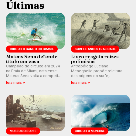
Últimas
CIRCUITO BANCO DO BRASIL
SURFE E ANCESTRALIDADE
Mateus Sena defende
Livro resgata raízes
título em casa
polinésias
Campeão do circuito em 2024
Antropólogo Luciano
na Praia de Miami, natalense
Meneghello propõe releitura
Mateus Sena volta a competir
das origens do surfe,
em casa em busca de manter a
resgatando a cultura polinésia
leia mais »
leia mais »
hegemonia potiguar em etapa
e questionando a visão
do Circuito Banco do Brasil.
ocidental que transformou a
prática em esporte e indústria.
MUSEU DO SURFE
CIRCUITO MUNDIAL