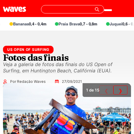
Bananas
0,4 - 0,4m
Praia Brava
0,7 - 0,8m
Juquei
0,6 - 0,
US OPEN OF SURFING
Fotos das finais
Veja a galeria de fotos das finais do US Open of
Surfing, em Huntington Beach, Califórnia (EUA).
Por Redação Waves
27/09/2021
1
de 15
❮
❯