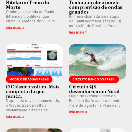
Biteka no Trem da
Teahupoo abre janela
Morte
com previsão de ondas
grandes
Conheça a história de Paulo
Bittencourt, o Biteka, que
Primeira chamada para etapa
cruzou a América do Sul rumo
do Tahiti acontece sábado (8)
ao Pacífico em uma jornada
às 14h30 (de Brasília). Previsão
leia mais »
que se tornou um marco de
indica swell consistente.
leia mais »
aventura, resiliência e paixão
Medina embarca para evento e
pelo surfe.
WSL divulga baterias, com
Kelly Slater convidado.
MODELO DE ÁGUAS RASAS
CIRCUITO BANCO DO BRASIL
O Clássico voltou. Mais
Circuito QS
completo do que
desembarca em Natal
nunca.
Etapa do Circuito Banco do
Depois de ouvir a comunidade,
Brasil de Surfe acontece entre
o Waves traz de volta a
7 e 9 de agosto na Praia de
visualização clássica da
Miami (RN), em disputas
leia mais »
previsão de águas rasas,
válidas pelo Qualifying Series
leia mais »
agora integrada à nova
(QS) 4.000 e pela corrida por
plataforma e com previsão das
vagas no Challenger Series.
ondas para até 16 dias.